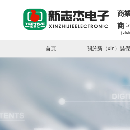
商業
以（y
商
（zh
首頁
關於新（xīn）誌