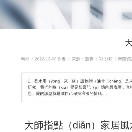
大
時間 ：2022-12-06
作者 ：
來源：
瀏覽 ：
51
分類 ：新聞資
1、香水用（yòng）來（lái）讓物體（通常（chán
研究，我們的嗅（xiù）覺是影響記（jì）憶的最底層，
息，愛的訊息就是讓自己保持浪漫的情緒。...
大師指點（diǎn）家居