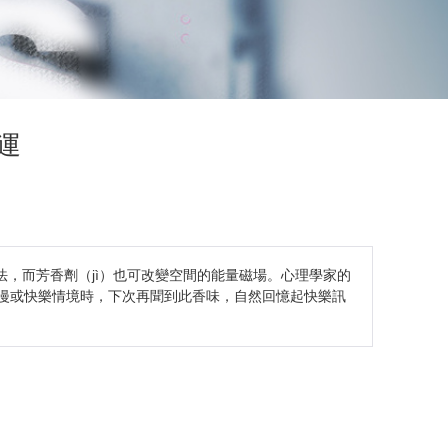
運
）療法，而芳香劑（jì）也可改變空間的能量磁場。心理學家的
入浪漫或快樂情境時，下次再聞到此香味，自然回憶起快樂訊