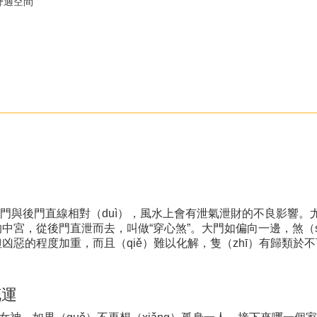
造舒適空間
門與後門直線相對（duì），風水上會有泄氣泄財的不良影響。
子的中宮，從後門直泄而去，叫做“穿心煞”。大門如偏向一邊，煞（
不但凶惡的程度加重，而且（qiě）難以化解，隻（zhī）有歸類於
花運