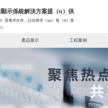
顯示係統解決方案提（tí）供
ǐ）質量求生存，以信譽求（qiú）發（fā）展
ǎn）
傑
產品展示
工程案例