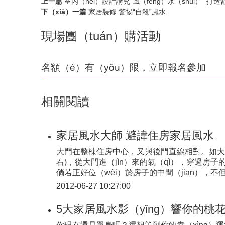
上一篇
室內（nèi）設計講究“風（fēng）水（shuǐ）” 打
下（xià）一篇
家居裝修 警惕“自殺”風水
現場團（tuán）購活動
名額（é）有（yǒu）限，立即報名參加
相關閱讀
家居風水大師 避諱住房家居風水
大門在整棟住房中心，又與後門直線相對。如大
右)，從大門進（jìn）來的氣（qì），穿過房
倘若正好位（wèi）於房子的中間（jiān），
2012-06-27 10:27:00
5大家居風水影（yǐng）響你的桃