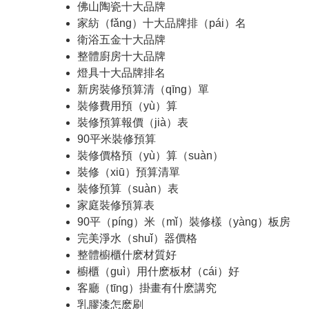
佛山陶瓷十大品牌
家紡（fǎng）十大品牌排（pái）名
衛浴五金十大品牌
整體廚房十大品牌
燈具十大品牌排名
新房裝修預算清（qīng）單
裝修費用預（yù）算
裝修預算報價（jià）表
90平米裝修預算
裝修價格預（yù）算（suàn）
裝修（xiū）預算清單
裝修預算（suàn）表
家庭裝修預算表
90平（píng）米（mǐ）裝修樣（yàng）板房
完美淨水（shuǐ）器價格
整體櫥櫃什麽材質好
櫥櫃（guì）用什麽板材（cái）好
客廳（tīng）掛畫有什麽講究
乳膠漆怎麽刷