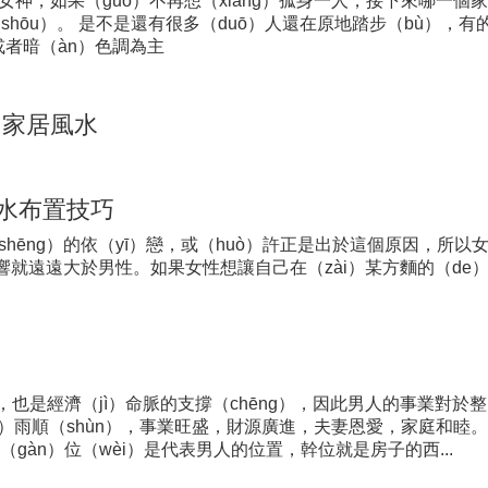
女神，如果（guǒ）不再想（xiǎng）孤身一人，接下來哪一個家
shōu）。 是不是還有很多（duō）人還在原地踏步（bù），
或者暗（àn）色調為主
）家居風水
風水布置技巧
shēng）的依（yī）戀，或（huò）許正是出於這個原因，所
影響就遠遠大於男性。如果女性想讓自己在（zài）某方麵的（de
也是經濟（jì）命脈的支撐（chēng），因此男人的事業對於
ào）雨順（shùn），事業旺盛，財源廣進，夫妻恩愛，家庭和睦
àn）位（wèi）是代表男人的位置，幹位就是房子的西...