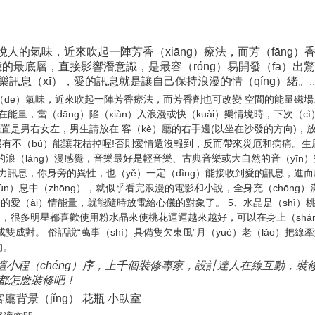
的氣味，近來吹起一陣芳香（xiāng）療法，而芳（fāng）香
的最底層，直接影響潛意識，是最容（róng）易開發（fā）出驚人
訊息（xī），愛的訊息就是讓自己保持浪漫的情（qíng）緒。..
de）氣味，近來吹起一陣芳香療法，而芳香劑也可改變 空間的能量磁場。
能量，當（dāng）陷（xiàn）入浪漫或快（kuài）樂情境時，下次
擺置是男右女左，男生請放在 客（kè）廳的右手邊(以坐在沙發的方向)，放
瓶，還有不（bú）能讓花枯掉喔!否則愛情還沒報到，反而帶來災厄和病痛。
浪（làng）漫感覺，音樂最好是輕音樂、古典音樂或大自然的音（yīn）
訊息，你身旁的異性，也（yě）一定（dìng）能接收到愛的訊息，進而啟動
（xùn）息中（zhōng），就似乎看完浪漫的電影和小說，全身充（chō
）的愛（ài）情能量，就能隨時放電給心儀的對象了。 5、水晶是（shì
ì）品，很多明星都喜歡使用粉水晶來使桃花運運越來越好，可以在身上（sh
是成雙成對。 俗話說“萬事（shì）具備隻欠東風”月（yuè）老（lǎo）把
的。
“論壇小程（chéng）序，上千個裝修專家，設計達人在線互動，裝
家都怎麽裝修吧！
客廳背景（jǐng） 花瓶 小臥室