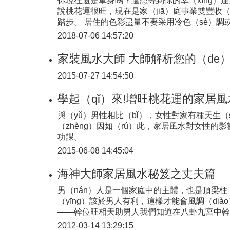
你現在還是單身嗎？還想等到你的幸（xìng）運
說桃花運很旺，現在是家（jiā）庭事業雙豐收（
踏步。 居住的色彩盡量不要采用冷色（sè）調
2018-07-06 14:57:20
家裝風水大師 大師解析您的（de
2015-07-27 14:54:50
學起（qǐ）來!增旺桃花運的家居
與（yǔ）男性相比（bǐ），女性對家有種天生（
（zhèng）因如（rú）此，家居風水對女性的
功課。
2015-06-08 14:45:04
海神大師家居風水秘笈之丈夫篇
男（nán）人是一個家庭中的主體，也是頂梁柱，
（yīng）該於男人有利，這樣才能會風調（di
——幹位旺相天助男人我們知道在八卦九宮中幹（g
2012-03-14 13:29:15