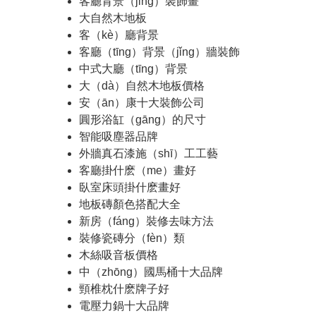
客廳背景（jǐng）裝飾畫
大自然木地板
客（kè）廳背景
客廳（tīng）背景（jǐng）牆裝飾
中式大廳（tīng）背景
大（dà）自然木地板價格
安（ān）康十大裝飾公司
圓形浴缸（gāng）的尺寸
智能吸塵器品牌
外牆真石漆施（shī）工工藝
客廳掛什麽（me）畫好
臥室床頭掛什麽畫好
地板磚顏色搭配大全
新房（fáng）裝修去味方法
裝修瓷磚分（fèn）類
木絲吸音板價格
中（zhōng）國馬桶十大品牌
頸椎枕什麽牌子好
電壓力鍋十大品牌