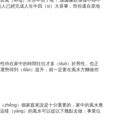
居風（fēng）水你中招了呢！ 謝娜嫁給張傑不得不
有的人已經完成人生中四（sì）大喜事，而你還在原地
以女性待在家中的時間往往才多（duō）於男性。也正
）運勢得到（dào）提升，就一定要在風水方麵做些
整（zhěng）個家庭來說是十分重要的，家中的風水應
。這樣（yàng）的風水可以從以下幾點去做：事業位