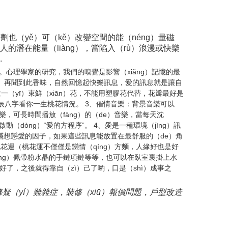
劑也（yě）可（kě）改變空間的能（néng）量磁
的潛在能量（liàng），當陷入（rù）浪漫或快樂
.
心理學家的研究，我們的嗅覺是影響（xiǎng）記憶的最
（cì）再聞到此香味，自然回憶起快樂訊息，愛的訊息就是讓自
一（yī）束鮮（xiān）花，不能用塑膠花代替，花瓣最好是
生辰八字看你一生桃花情況。 3、催情音樂：背景音樂可以
樂，可長時間播放（fàng）的（de）音樂，當每天沈
（dòng）“愛的方程序”。 4、愛是一種環境（jìng）訊
ng）滿想戀愛的因子，如果這些訊息能放置在最舒服的（de）角
）桃花運（桃花運不僅僅是戀情（qíng）方麵，人緣好也是好
àng）佩帶粉水晶的手鏈項鏈等等，也可以在臥室裏掛上水
線牽好了，之後就得靠自（zì）己了喲，口是（shì）成事之
修疑（yí）難雜症，裝修（xiū）報價問題，戶型改造