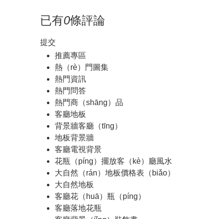
已有
0
條評論
提交
推薦專區
熱（rè）門圖集
熱門資訊
熱門問答
熱門商（shāng）品
客廳地板
背景牆客廳（tīng）
地板背景牆
客廳電視背景
花瓶（píng）擺放客（kè）廳風水
大自然（rán）地板價格表（biǎo）
大自然地板
客廳花（huā）瓶（píng）
客廳落地花瓶