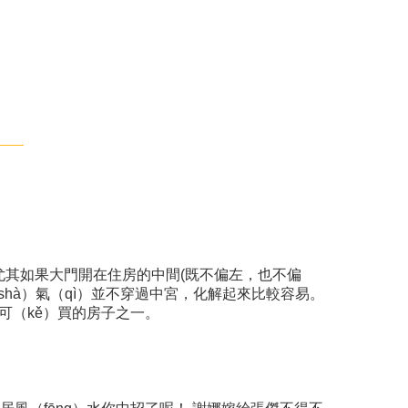
尤其如果大門開在住房的中間(既不偏左，也不偏
shà）氣（qì）並不穿過中宮，化解起來比較容易。
不可（kě）買的房子之一。