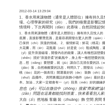
2012-03-14 13:29:04
1、香水用來讓物體（通常是人體部位）擁有持久且悅人
場。心理學家的研究（jiū），我們的嗅覺是影響記憶
情境時，下次再聞到（dào）此香味，自然回憶起快樂
1、香水用來讓物體（通常是人體部位）擁有持久且悅人的（
底層，直接影響潛意識，是最容易開發出驚人的潛（qián）在
己保持（chí）浪漫的情緒。 2、催情鮮花：鮮花（桃花）
大花瓣，而（ér） 花瓶最（zuì）好是瓷（cí）瓶或陶
（yǐ）提升浪漫磁場，開發內在的能量，讓人有種想談戀愛的
（shěn）浸於“浪漫舒柔”的氣氛中，身上有一種想戀愛的強力
息，想（xiǎng）要戀愛，就（jiù）讓自己沈浸在愛的訊
（jiǎo）落，自然喚醒愛的訊息，時間久了，開發出（chū
桃（táo）花的一個表現）開運最好的（de） 裝飾（sh
（shuǐ）晶擺件。 房間裏擺設的裝飾小物件（jiàn）最好
本。加油，大家一定都會有一（yī）段美（měi）好的姻緣
您也（yě）可以在微信中（zhōng）搜索”齊家網
（zào）問題在這裏都能找到答案，快來看看別人
大自（zì）然地板 客廳 裝（zhuāng）飾 空間 房間 