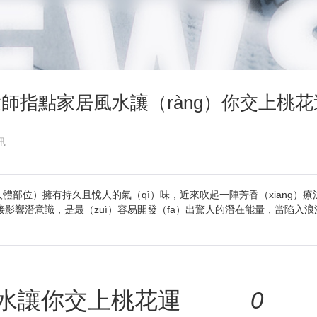
師指點家居風水讓（ràng）你交上桃花
訊
g）是人體部位）擁有持久且悅人的氣（qì）味，近來吹起一陣芳香（xiāng
直接影響潛意識，是最（zuì）容易開發（fā）出驚人的潛在能量，當陷
風水讓你交上桃花運
0