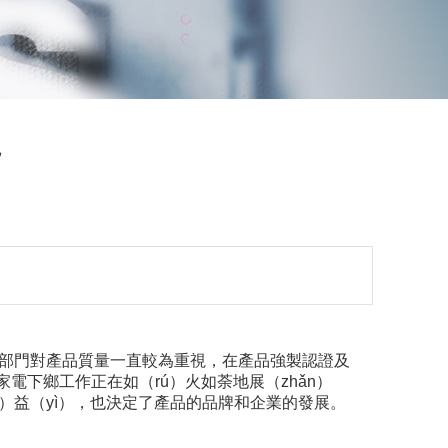
視
ǔ）管部門對產品質量一直較為重視，在產品強製認證及
家電下鄉工作正在如（rú）火如荼地展（zhǎn）
ì）益（yì），也決定了產品的品牌和企業的發展。