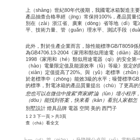
上（shàng）世紀80年代後期，我國電冰箱製造主要
產品抽查合格率經（jīng）常保持100%，產品質量
別在（zài）浙江省、廣東（dōng）省等地（dì）電
平、技術力量、管（guǎn）理水平、測試手段（du
此外，對於生產企業而言，除性能標準GB/T8059
為GB4706.13-2004《家用和類似用途電（diàn
1998《家用和（hé）類似用途電器（qì）的安全第一
（hào）電量限定值及能源效率（lǜ）等級》規定的限
（xiàn）定值提高了20%。與（yǔ）老標準（zhǔ
於老標準中（zhōng）能效3級的水平；噪聲標準GB
的標準，對電冰箱的產品質量提出（chū）了更高的要
您也可以在微信中搜索”齊家網“論（lùn）壇小程
（dōu）能找到答案，快來看（kàn）看別人家都怎
別墅設計 燈具品牌 電器 空間 美的 西門子
1
2 3 下一頁 >
共3頁
查（chá）看全文
上一（yī）篇（piān）：升降辦公桌與（yǔ）電動