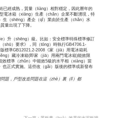
技術已經成熟，質量（liàng）相對穩定，因此曆年的
型電冰箱（xiāng）生產（chǎn）企業不斷湧現，特
生（shēng）產企（qǐ）業由於生產（chǎn）水
產品質量出現了下降。
le）升（shēng）級。比如：安全標準特殊標準修訂
shū）要求》，同（tóng）時執行GB4706.1-
GB12021.2-2008《家（jiā）用電冰箱耗
ng）藏冷凍箱(即家（jiā）用兩門電冰箱)能效限
能效標準（zhǔn）中能效5級的水平相（xiàng）當
限值》也正式實施。這些改（gǎi）版後的標準或新發布
題，戶型改造問題在這（zhè）裏（lǐ）都
下一篇：黑板畫（huà）效果的水泥板牆