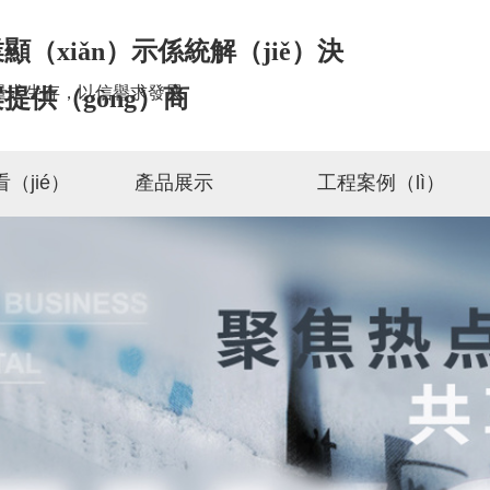
顯（xiǎn）示係統解（jiě）決
量求生存，以信譽求發展
提供（gòng）商
（jié）
產品展示
工程案例（lì）