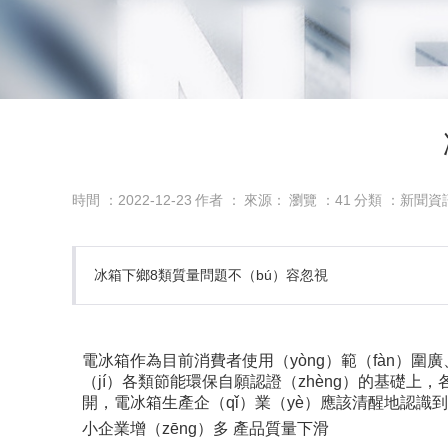
時間 ：2022-12-23
作者 ：
來源：
瀏覽 ：
41
分類 ：新聞資
冰箱下鄉8類質量問題不（bú）容忽視
電冰箱作為目前消費者使用（yòng）範（fàn）圍
（jí）各類節能環保自願認證（zhèng）的基礎上
開，電冰箱生產企（qǐ）業（yè）應該清醒地認識
小企業增（zēng）多 產品質量下滑