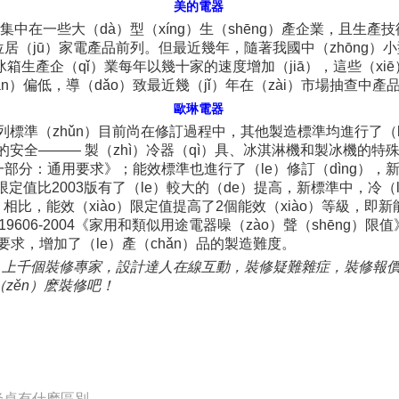
美的電器
集中在一些大（dà）型（xíng）生（shēng）產企業，且生產
位居（jū）家電產品前列。但最近幾年，隨著我國中（zhōng）小
冰箱生產企（qǐ）業每年以幾十家的速度增加（jiā），這些（xiē）
àn）偏低，導（dǎo）致最近幾（jǐ）年在（zài）市場抽查中
歐琳電器
係列標準（zhǔn）目前尚在修訂過程中，其他製造標準均進行了（
）器的安全——— 製（zhì）冷器（qì）具、冰淇淋機和製冰機的特殊（
部分：通用要求》；能效標準也進行了（le）修訂（dìng），新版標準
定值比2003版有了（le）較大的（de）提高，新標準中，冷（lě
n）相比，能效（xiào）限定值提高了2個能效（xiào）等級，即新
19606-2004《家用和類似用途電器噪（zào）聲（shēng）
求，增加了（le）產（chǎn）品的製造難度。
序，上千個裝修專家，設計達人在線互動，裝修疑難雜症，裝修報價問
（zěn）麽裝修吧！
升降桌有什麽區別