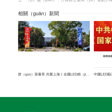
相關（guān）新聞
群（qún）英薈萃 共聚上海丨全國LED精（jīng）品（pǐn）巡展攜手共謀行業發展大計