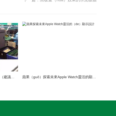
LED模組維修焊接中注（zhù）意點（建議收藏）
蘋果（guǒ）探索未來Apple Watch靈活的顯示設計