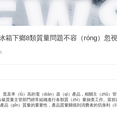
冰箱下鄉8類質量問題不容（róng）忽
訊
廣、普及率（lǜ）高的電（diàn）器（qì）產品，相關主（zh
，各級質量主管部門經常組織進行各類質（zhì）量抽查工作。當前
到產品（pǐn）質量的重要性，產品質量關係到消費者的切身利（l