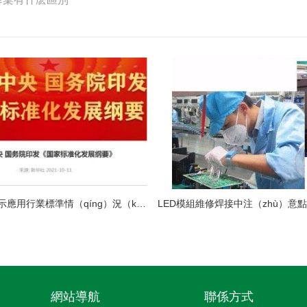
中國LED顯示應用行業標準情（qíng）況（kuàng）一覽
網站導航
聯係方式