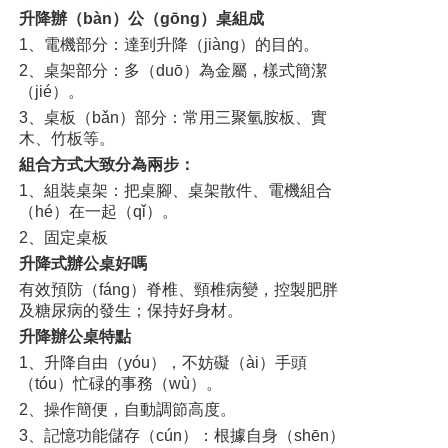
升降辦（bàn）公（gōng）桌組成
1、電機部分：達到升降（jiàng）的目的。
2、桌架部分：多（duō）為金屬，樣式簡潔
（jié）。
3、桌板（bǎn）部分：常用三聚氫胺板、實
木、竹板等。
組合方式大致分為兩步：
1、組裝桌架：把桌腳、桌架散件、電機組合
（hé）在一起（qǐ）。
2、固定桌板
升降式辦公桌好嗎
有效預防（fáng）脊椎、頸椎病變，控製肥胖
及糖尿病的發生；保持好身材。
升降辦公桌特點
1、升降自由（yóu），不妨礙（ài）手頭
（tóu）忙碌的事務（wù）。
2、操作簡便，自動調節高度。
3、記憶功能儲存（cún）：根據自身（shēn）