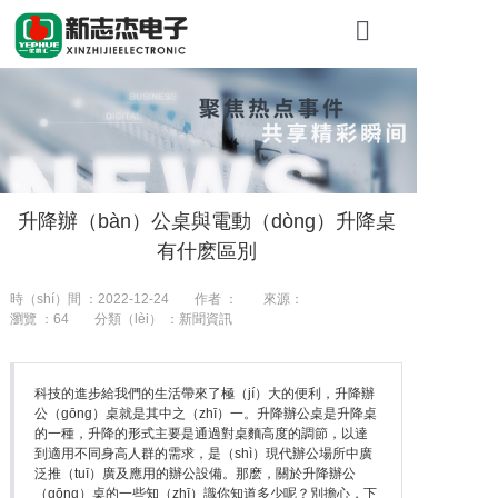
首（shǒu）頁
關於糖心VLO
產品展示
升降辦（bàn）公桌與電動（dòng）升降桌
工程案例
有什麽區別
新聞資訊
時（shí）間 ：2022-12-24
作者 ：
來源：
瀏覽 ：
64
分類（lèi） ：新聞資訊
聯係我們
科技的進步給我們的生活帶來了極（jí）大的便利，升降辦
公（gōng）桌就是其中之（zhī）一。升降辦公桌是升降桌
的一種，升降的形式主要是通過對桌麵高度的調節，以達
到適用不同身高人群的需求，是（shì）現代辦公場所中廣
泛推（tuī）廣及應用的辦公設備。那麽，關於升降辦公
（gōng）桌的一些知（zhī）識你知道多少呢？別擔心，下