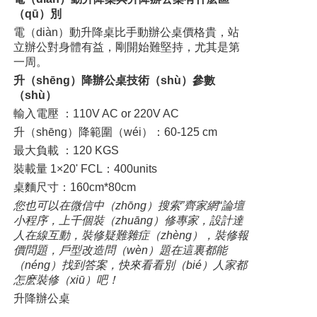
（qū）別
電（diàn）動升降桌比手動辦公桌價格貴，站
立辦公對身體有益，剛開始難堅持，尤其是第
一周。
升（shēng）降辦公桌技術（shù）參數
（shù）
輸入電壓 ：110V AC or 220V AC
升（shēng）降範圍（wéi）：60-125 cm
最大負載 ：120 KGS
裝載量 1×20' FCL：400units
桌麵尺寸：160cm*80cm
您也可以在微信中（zhōng）搜索”齊家網“論壇
小程序，上千個裝（zhuāng）修專家，設計達
人在線互動，裝修疑難雜症（zhèng），裝修報
價問題，戶型改造問（wèn）題在這裏都能
（néng）找到答案，快來看看別（bié）人家都
怎麽裝修（xiū）吧！
升降辦公桌