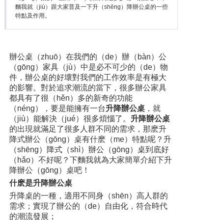
麵我就（jiù）跟大家普及一下升（shēng）降辦公桌的一些
特點及作用。
辦公桌（zhuō）在我們的（de）辦（bàn）公
（gōng）家具（jù）中是必不可少的（de）物
件，辦公桌的好壞對我們的工作效率是有極大
的影響。對於追求潮流的當下，很多辦公家具
都具有了很（hěn）多的新奇的功能
（néng），要是能擁有一台
升降辦公桌
，就
（jiù）能解決（jué）很多煩惱了。
升降辦公桌
的出現就滿足了很多人群不同的需求，那麽升
降式辦公（gōng）桌有什麽（me）特點呢？升
（shēng）降式（shì）辦公（gōng）桌到底好
（hǎo）不好呢？下麵我就為大家簡單介紹下升
降辦公（gōng）桌吧！
什麽是升降辦公桌
升降桌的一種，適用不同身（shēn）高人群的
需求；實現了辦公的（de）自由化，符合時代
的潮流發展；