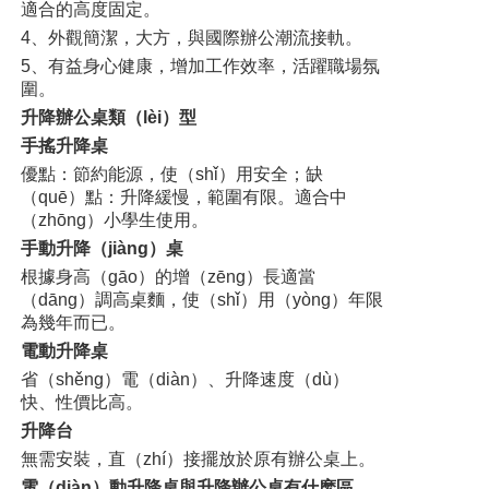
適合的高度固定。
4、外觀簡潔，大方，與國際辦公潮流接軌。
5、有益身心健康，增加工作效率，活躍職場氛
圍。
升降辦公桌類（lèi）型
手搖升降桌
優點：節約能源，使（shǐ）用安全；缺
（quē）點：升降緩慢，範圍有限。適合中
（zhōng）小學生使用。
手動升降（jiàng）桌
根據身高（gāo）的增（zēng）長適當
（dāng）調高桌麵，使（shǐ）用（yòng）年限
為幾年而已。
電動升降桌
省（shěng）電（diàn）、升降速度（dù）
快、性價比高。
升降台
無需安裝，直（zhí）接擺放於原有辦公桌上。
電（diàn）動升降桌與升降辦公桌有什麽區