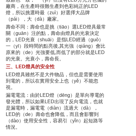
廠商，在生產時很難生產到色彩純正的LED
燈，所以挑選時最（zuì）好選擇大品牌
（pái），大（dà）廠家。
壽命不同：壽命也是挑（tiāo）選LED燈具最常
關（guān）注的點，壽命由燈具的光衰決定
的，LED光衰（shuāi）是指LED經過（guò）
一（yī）段時間的點亮後,其光強（qiáng）會比
原來的（de）光強要低,而低了的部分就是LED
的光衰。光衰小，壽命長。
三、LED燈具的安全性
LED燈具雖然不是大件物品，但也是需要使用
到電的，所以在實用安全上也（yě）不能忽
視。
漏電電流：由於LED燈（dēng）是單向導電的
發光體，所以如果LED出現了反向電流，也就
是漏電時，漏電電（diàn）流過大（dà），
LED的（de）壽命也會降低，而且會影響到
（dào）使用安全性，容易引（yǐn）起短路等
情況。