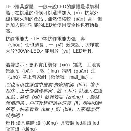
LED燈具膠體：一般來說LED的膠體是環氧樹
脂，在挑選的時候可以選擇加入（rù）抗紫外
線和防火劑的產品，雖然價格較（jiào）高，但
是加入這些功能的LED燈使用安全性也有所提
高。
抗靜電能力：LED等抗靜電能力強，壽
（shòu）命也越長，一（yī）般來說，抗靜電
大於700V的LED才能用於（yú）LED燈具。
溫馨提示：更多實用裝修（xiū）知識、工地實
景跟拍（pāi），敬（jìng）請關（guān）注
（zhù）掌上齊家網（微信號：mall_jia）。
您也可以在微信中搜索”齊家網“論（lùn）壇小
程序，上千個裝修專家，設（shè）計達人在線
互動，裝修（xiū）疑難雜症（zhèng），裝修
報價問題，戶型改造問題在這裏（lǐ）都能找到
答案，快來看看（kàn）別（bié）人家都怎麽
裝修吧！
燈具 燈具選購 燈（dēng）具安裝 led射燈 led
吸頂燈（dēng）