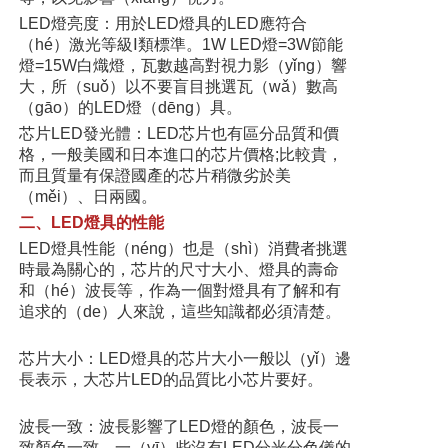
LED燈亮度：用於LED燈具的LED應符合
（hé）激光等級Ⅰ類標準。1W LED燈=3W節能
燈=15W白熾燈，瓦數越高對視力影（yǐng）響
大，所（suǒ）以不要盲目挑選瓦（wǎ）數高
（gāo）的LED燈（dēng）具。
芯片LED發光體：LED芯片也有區分品質和價
格，一般美國和日本進口的芯片價格;比較貴，
而且質量有保證國產的芯片稍微劣於美
（měi）、日兩國。
二、LED燈具的性能
LED燈具性能（néng）也是（shì）消費者挑選
時最為關心的，芯片的尺寸大小、燈具的壽命
和（hé）波長等，作為一個對燈具有了解和有
追求的（de）人來說，這些知識都必須清楚。
芯片大小：LED燈具的芯片大小一般以（yǐ）邊
長表示，大芯片LED的品質比小芯片要好。
波長一致：波長影響了LED燈的顏色，波長一
致顏色一致，一（yī）些沒有LED分光分色儀的