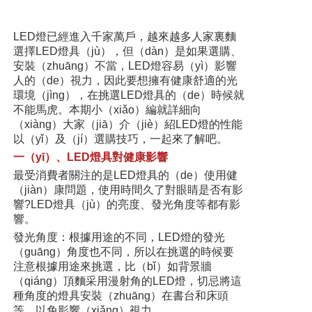
LED燈已經進入千家萬戶，越來越多人家裏麵
選擇LED燈具（jù），但（dàn）是如果選購、
安裝（zhuāng）不當，LED燈容易（yì）影響
人的（de）視力，因此要想擁有健康舒適的光
環境（jìng），在挑選LED燈具的（de）時候就
不能馬虎。本期小（xiǎo）編就詳細向
（xiàng）大家（jiā）介（jiè）紹LED燈的性能
以（yǐ）及（jí）選購技巧，一起來了解吧。
一（yī）、LED燈具對健康影響
最受消費者關注的是LED燈具的（de）使用健
（jiàn）康問題，使用時間久了對眼睛是否有影
響?LED燈具（jù）的亮度、發光角度等都有影
響。
發光角度：根據用途的不同，LED燈的發光
（guāng）角度也不同，所以在挑選的時候要
注意根據用途來挑選，比（bǐ）如背景牆
（qiáng）頂麵采用漫射角的LED燈，切忌將這
種角度的燈具安裝（zhuāng）在書台和床頭
等，以免影響（xiǎng）視力。