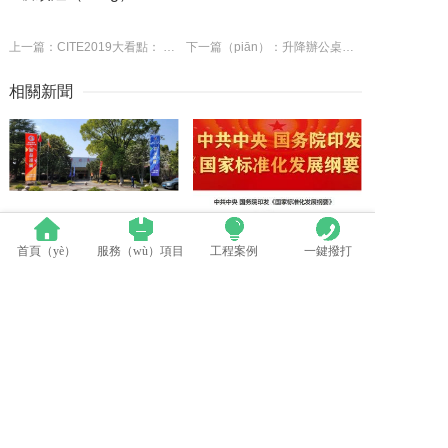
上一篇：CITE2019大看點： 海爾投影智能音箱還能用來彈鋼琴
下一篇（piān）：升降辦公桌與電動升降桌有什麽區別
相關新聞
首頁（yè）
服務（wù）項目
工程案例
一鍵撥打
群英薈萃 共聚上海丨全國LED精品（pǐn）巡展攜手共謀行（háng）業發展大計
中國LED顯示應用行業標準（zhǔn）情況一（yī）覽（lǎn）
LED模（mó）組維修焊接中注意點（建議收藏（cáng））
蘋果探索未（wèi）來Apple Watch靈活的顯示設計