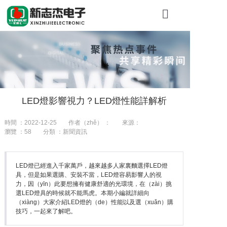
首頁
關於糖心VLO
產品展（zhǎn
LED燈影響視力？LED燈性能詳解析
工程案例
時間 ：2022-12-25
作者（zhě） ：
來源：
新聞資訊
瀏覽 ：
58
分類 ：新聞資訊
聯（lián）係
LED燈已經進入千家萬戶，越來越多人家裏麵選擇LED燈
具，但是如果選購、安裝不當，LED燈容易影響人的視
力，因（yīn）此要想擁有健康舒適的光環境，在（zài）挑
選LED燈具的時候就不能馬虎。本期小編就詳細向
（xiàng）大家介紹LED燈的（de）性能以及選（xuǎn）購
技巧，一起來了解吧。