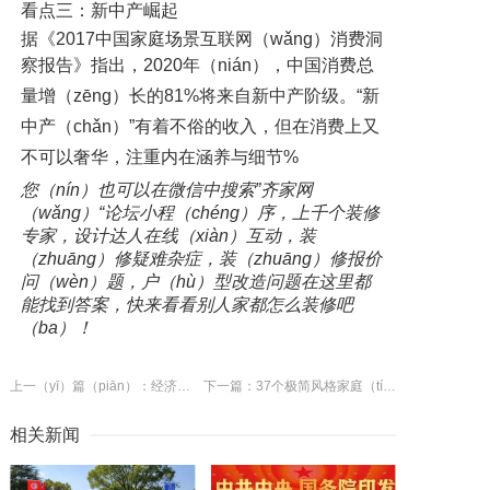
看点三：新中产崛起
据《2017中国家庭场景互联网（wǎng）消费洞
察报告》指出，
2020年（nián），中国消费总
量增（zēng）长的81%将来自新中产阶级。
“新
中产（chǎn）”有着不俗的收入，但在消费上又
不可以奢华，注重内在涵养与细节%
您（nín）也可以在微信中搜索”齐家网
（wǎng）“论坛小程（chéng）序，上千个装修
专家，设计达人在线（xiàn）互动，装
（zhuāng）修疑难杂症，装（zhuāng）修报价
问（wèn）题，户（hù）型改造问题在这里都
能找到答案，快来看看别人家都怎么装修吧
（ba）！
上一（yī）篇（piān）：经济日报：柔性电子，不断刷新你的认知
下一篇：37个极简风格家庭（tíng）办公室设（shè）计
相关新闻