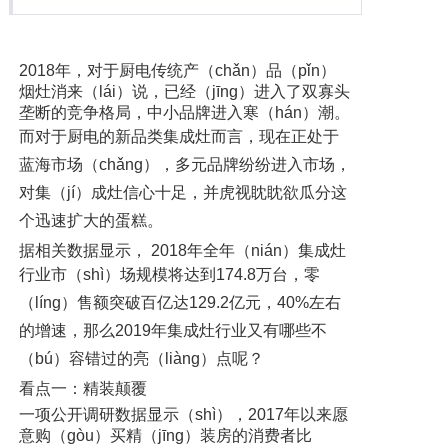
2018年，对于厨电传统产（chǎn）品（pǐn）
烟灶消来（lái）说，已经（jīng）进入了双寡头
垄断的竞争格局，中小品牌进入寒（hán）潮。
而对于厨电的新品类
集成灶
而言，
现在正处于
蓝海市场（chǎng）
，多元品牌纷纷进入市场，
对集（jí）成灶信心十足，并虎视眈眈欲瓜分这
个迅速扩大的蛋糕。
据相关数据显示， 2018年全年（nián）集成灶
行业市（shì）场规模将达到
174.8
万台，零
（líng）售额突破百亿达
129.2
亿元，
40%
左右
的增速，
那么2019年集成灶行业又有哪些不
（bú）容错过的亮（liàng）点呢？
看点一：精装颠覆
一项公开调研数据显示（shì），2017年以来愿
意购（gòu）买精（jīng）装房的消费者比