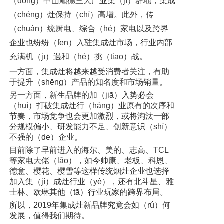
（dōng）中山顺德三大产业集（jí）群地，集成
（chéng）灶保持（chí）高增。此外，传
（chuán）统厨电、综合（hé）家电以及跨界
企业也纷纷（fēn）入驻集成灶市场，行业内部
充满机（jī）遇和（hé）挑（tiāo）战。
一方面，集成灶将越来越受消费者关注，有助
于提升（shēng）产品的知名度和市场销量。
另一方面，新生品牌的加（jiā）入势必会
（huì）打破集成灶行（háng）业原有的次序和
节奏，市场竞争也会更加激烈，或将淘汰一部
分规模偏小、研发能力不足、创新意识（shí）
不强的（de）企业。
目前除了早前进入的海尔、美的、志高、TCL
等家电大佬（lǎo），如今帅康、老板、科恩、
德意、樱花、樱雪等这样传统烟灶企业也选择
加入集（jí）成灶行业（yè），还有北斗星、雅
士林、欧琳其他（tā）行业玩家的跨界布局。
所以，2019年集成灶新品牌究竟会如（rú）何
发展，值得我们期待。