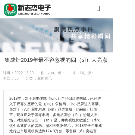
首页
关于新志杰（ji
产品（pǐn）展
集成灶2019年最不容忽视的四（sì）大亮点
工程案（àn）
时间 ：2022-12-29
作（zuò）者 ：
来（lái）源：
新闻资讯
浏览 ：
53
分类 ：新闻资讯
联系我们
2018年，对于厨电传统（tǒng）产品烟灶消来说，已经进
入了双寡头垄断的竞（jìng）争格局，中小品牌进入寒潮。
而对于（yú）厨电的新（xīn）品类集成（chéng）灶而
言，现在正处于蓝海市场，多元品牌纷（fēn）纷进入市
场，对集成灶信心十（shí）足，并虎视眈眈欲瓜分（fèn）
这个迅速扩大的蛋糕。据相关数据显示， 2018年全年集成
灶行业市场规模将达到174.8万台，零售额（é）突破百