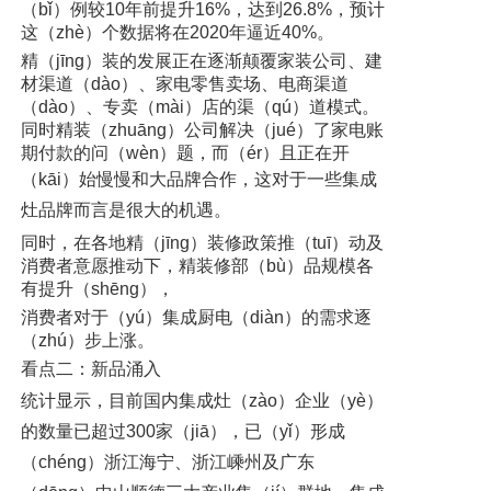
（bǐ）例较10年前提升16%，达到26.8%，预计
这（zhè）个数据将在2020年逼近40%。
精（jīng）装的发展正在逐渐颠覆家装公司、建
材渠道（dào）、家电零售卖场、电商渠道
（dào）、专卖（mài）店的渠（qú）道模式。
同时精装（zhuāng）公司解决（jué）了家电账
期付款的问（wèn）题，而（ér）且正在开
（kāi）始慢慢和
大品牌合作
，
这对于一些集成
灶品牌而言是很大的机遇
。
同时，在各地精（jīng）装修政策推（tuī）动及
消费者意愿推动下，精装修部（bù）品规模各
有提升（shēng），
消费者对于（yú）集成厨电（diàn）的需求逐
（zhú）步上涨。
看点二：新品涌入
统计显示，
目前国内集成灶（zào）企业（yè）
的数量已超过300家（jiā）
，已（yǐ）形成
（chéng）浙江海宁、浙江嵊州及广东