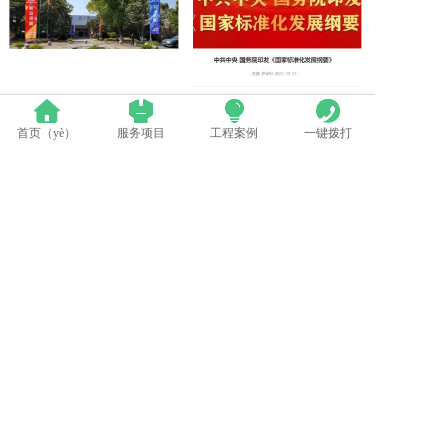
群英荟萃 共聚上海丨（shù）全国LED精品巡展（zhǎn）携手共谋行业（yè）发展大计
中国LED显示应用行业标（biāo）准情况一览
首页（yè）
服务项目
工程案例
一键拨打
LED模组维修焊接中注（zhù）意点（建议收（shōu）藏（cáng））
苹果探索未来（lái）Apple Watch灵活的显示（shì）设（shè）计
电话：0512-53588285
地址：太仓市高新区郑和中路（lù）376号