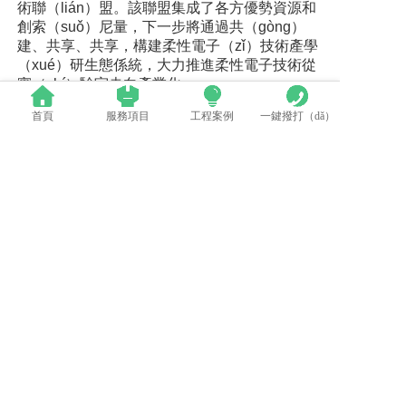
術聯（lián）盟。該聯盟集成了各方優勢資源和
創索（suǒ）尼量，下一步將通過共（gòng）
建、共享、共享，構建柔性電子（zǐ）技術產學
（xué）研生態係統，大力推進柔性電子技術從
實（shí）驗室走向產業化。
首頁
服務項目
工程案例
一鍵撥打（dǎ）
推薦閱讀
“沒撐住”的夏普，柔性OLED鹿（lù）死誰手
（shǒu）？
三星蘋果“鷸蚌相爭”，京東方“漁翁得（dé）
利”？
產業（yè）觀察 | 日韓打架，顯示產（chǎn）
業（yè）三國時代的中國策略
上一篇：什麽是led日光燈電源 led日光（guāng）燈電源特點
下一篇：集成灶2019年最不容忽視的（de）四大亮點
相關新聞