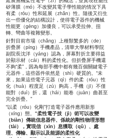
延展無機柔性電子（zǐ）的概念，並實現在脆性
矽薄膜（mó）不改變其電子學性能的情況下具
有柔（róu）性和延展（zhǎn）性。隨後又衍生
出一些優化的結構設計，使得電子器件的機械
性能更（gèng）加優良，可以承受拉伸、扭
轉、彎曲等複雜變形。
針對目前市場（chǎng）上種類繁多的（de）
折疊屏（píng）手機產品，清華大學材料學院
副院長沈洋（yáng）認為，屏幕對折主要得益
於顯示材（cái）料的柔性化。但折疊屏手機還
不夠“柔”，因為每部手機中都有幾百個關鍵電子
元器件，這些器件依然是（shì）硬質的。“未
來，如果這些電子元器（qì）件的柔（róu）性
化（huà）程度足（zú）夠高，手機（jī）不僅
能對（duì）折，還（hái）能卷（juàn）曲甚至
完全折疊。”
“以柔（róu）化剛”打造電子器件應用新形
（xíng）態。
“柔性電子技（jì）術可以改變
（biàn）傳統信息器件、係統的剛性物理形態
（tài），實現信（xìn）息獲取（qǔ）、處
理、傳輸、顯示以及能源的柔性化