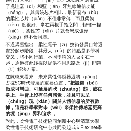
進行放大處理，而（ér）藍牙SoC芯片則集成
了處理器（qì）和藍（lán）牙無線通信功能
（néng）。與傳統芯片相比，最新發布（bù）
的柔性芯片（piàn）不僅非常薄，而且柔韌
（rèn）度很好。拿在兩根手指之間，輕輕一捏
（niē），柔性芯（xīn）片就會彎成弧形
（xíng）但不會損壞。
不過馮雪指出，柔性電子（zǐ）技術發展目前還
處於起步階段，其最大（dà）的特點是多學科
交叉，將不同行業、不同學科的人吸引在一
起，通過彼此碰撞以提供不同思路及（jí）問題
（tí）解決方案。
在陳曉東看來，未來柔性傳感器還將（jiāng）
占據5G時代發展的重要位置，
“把設備（bèi）
做成可彎曲、可延展的狀（zhuàng）態，戴在
身上、手臂上沒有任何感覺，並且可以呈
（chéng）現（xiàn）關於人體信息的所有數
據，這是科學家對未（wèi）來柔性傳感器更高
的境（jìng）界和追求”。
對此，柔性電子技術協同創新中心與清華大學
柔性電子技術研究中心共同發起成立Flex.net學