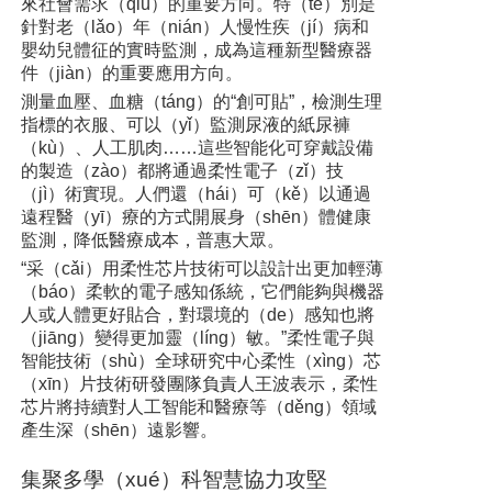
來社會需求（qiú）的重要方向。特（tè）別是
針對老（lǎo）年（nián）人慢性疾（jí）病和
嬰幼兒體征的實時監測，成為這種新型醫療器
件（jiàn）的重要應用方向。
測量血壓、血糖（táng）的“創可貼”，檢測生理
指標的衣服、可以（yǐ）監測尿液的紙尿褲
（kù）、人工肌肉……這些智能化可穿戴設備
的製造（zào）都將通過柔性電子（zǐ）技
（jì）術實現。人們還（hái）可（kě）以通過
遠程醫（yī）療的方式開展身（shēn）體健康
監測，降低醫療成本，普惠大眾。
“采（cǎi）用柔性芯片技術可以設計出更加輕薄
（báo）柔軟的電子感知係統，它們能夠與機器
人或人體更好貼合，對環境的（de）感知也將
（jiāng）變得更加靈（líng）敏。”柔性電子與
智能技術（shù）全球研究中心柔性（xìng）芯
（xīn）片技術研發團隊負責人王波表示，柔性
芯片將持續對人工智能和醫療等（děng）領域
產生深（shēn）遠影響。
集聚多學（xué）科智慧協力攻堅