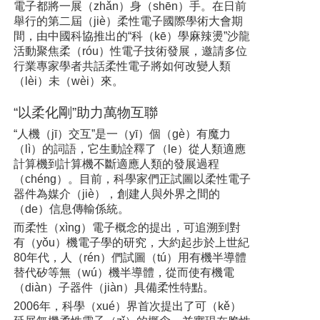
電子都將一展（zhǎn）身（shēn）手。在日前
舉行的第二屆（jiè）柔性電子國際學術大會期
間，由中國科協推出的“科（kē）學麻辣燙”沙龍
活動聚焦柔（róu）性電子技術發展，邀請多位
行業專家學者共話柔性電子將如何改變人類
（lèi）未（wèi）來。
“以柔化剛”助力萬物互聯
“人機（jī）交互”是一（yī）個（gè）有魔力
（lì）的詞語，它生動詮釋了（le）從人類適應
計算機到計算機不斷適應人類的發展過程
（chéng）。目前，科學家們正試圖以柔性電子
器件為媒介（jiè），創建人與外界之間的
（de）信息傳輸係統。
而柔性（xìng）電子概念的提出，可追溯到對
有（yǒu）機電子學的研究，大約起步於上世紀
80年代，人（rén）們試圖（tú）用有機半導體
替代矽等無（wú）機半導體，從而使有機電
（diàn）子器件（jiàn）具備柔性特點。
2006年，科學（xué）界首次提出了可（kě）