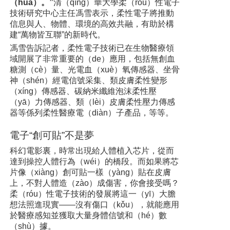
（huà）。”
清（qīng）華大學柔（róu）性電子
技術研究中心主任馮雪表示，柔性電子將推動
信息與人、物體、環境的高效共融，有助於構
建“萬物皆互聯”的新時代。
馮雪告訴記者，柔性電子技術已在生物醫療領
域開展了非常重要的（de）應用，包括無創血
糖測（cè）量、光電血（xuè）氧傳感器、坐骨
神（shén）經電信號采集、類皮膚柔性變形
（xíng）傳感器、碳納米纖維泡沫柔性壓
（yā）力傳感器、類（lèi）皮膚柔性壓力傳感
器等係列柔性醫療電（diàn）子產品，等等。
電子“創可貼”不是夢
科幻電影裏，時常出現給人體植入芯片，從而
達到操控人體行為（wéi）的橋段。而如果將芯
片像（xiàng）創可貼一樣（yàng）貼在皮膚
上，不對人體造（zào）成傷害，你會接受嗎？
柔（róu）性電子技術的發展將這一（yī）大膽
想法照進現實——沒有傷口（kǒu），就能應用
於醫療感知並獲取大量身體信號和（hé）數
（shù）據。