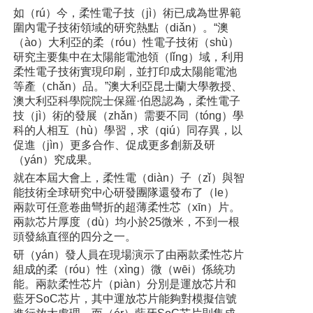
如（rú）今，柔性電子技（jì）術已成為世界範
圍內電子技術領域的研究熱點（diǎn）。“澳
（ào）大利亞的柔（róu）性電子技術（shù）
研究主要集中在太陽能電池領（lǐng）域，利用
柔性電子技術實現印刷，並打印成太陽能電池
等產（chǎn）品。”澳大利亞昆士蘭大學教授、
澳大利亞科學院院士保羅·伯恩認為，柔性電子
技（jì）術的發展（zhǎn）需要不同（tóng）學
科的人相互（hù）學習，求（qiú）同存異，以
促進（jìn）更多合作、促成更多創新及研
（yán）究成果。
就在本屆大會上，柔性電（diàn）子（zǐ）與智
能技術全球研究中心研發團隊還發布了（le）
兩款可任意卷曲彎折的超薄柔性芯（xīn）片。
兩款芯片厚度（dù）均小於25微米，不到一根
頭發絲直徑的四分之一。
研（yán）發人員在現場演示了由兩款柔性芯片
組成的柔（róu）性（xìng）微（wēi）係統功
能。兩款柔性芯片（piàn）分別是運放芯片和
藍牙SoC芯片，其中運放芯片能夠對模擬信號