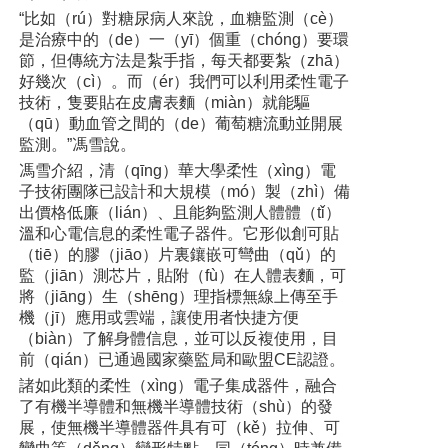
“比如（rú）對糖尿病人來說，血糖監測（cè）
是治療中的（de）一（yī）個重（chóng）要環
節，但傳統方法是紮手指，每天都要紮（zhā）
好幾次（cì）。而（ér）我們可以利用柔性電子
技術，隻要貼在皮膚表麵（miàn）就能驅
（qū）動血管之間的（de）葡萄糖流動並開展
監測。”馮雪說。
馮雪介紹，清（qīng）華大學柔性（xìng）電
子技術團隊已設計和大規模（mó）製（zhì）備
出價格低廉（lián）、且能夠監測人體體（tǐ）
溫和心電信息的柔性電子器件。它形似創可貼
（tiē）的膠（jiāo）片裏鑲嵌可彎曲（qǔ）的
監（jiān）測芯片，貼附（fù）在人體表麵，可
將（jiāng）生（shēng）理指標無線上傳至手
機（jī）應用或雲端，讓使用者快捷方便
（biàn）了解身體信息，並可以反複使用，目
前（qián）已通過國家藥監局和歐盟CE認證。
諸如此類的柔性（xìng）電子集成器件，融合
了有機半導體和無機半導體技術（shù）的發
展，使無機半導體器件具有可（kě）拉伸、可