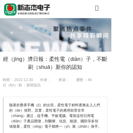
首頁
關於新（xīn
產品（pǐn）展
經（jīng）濟日報：柔性電（diàn）子，不斷
工程案例
刷（shuā）新你的認知
新聞資訊（xù
時間 ：2022-12-30
作者 ：
來源：
瀏覽 ：
46
分（fèn）類 ：新聞資訊
聯係我們
隨著折疊屏手機（jī）的出現，柔性電子材料逐漸走入人們
的（de）視野。其實，柔性電子的應用前景非常
（cháng）廣泛，從手機、平板電腦、電視這些日用電
（diàn）子產品開發，到醫療、信息、能源、國防等多領
域發展，柔性（xìng）電子都將一（yī）展（zhǎn）身手。