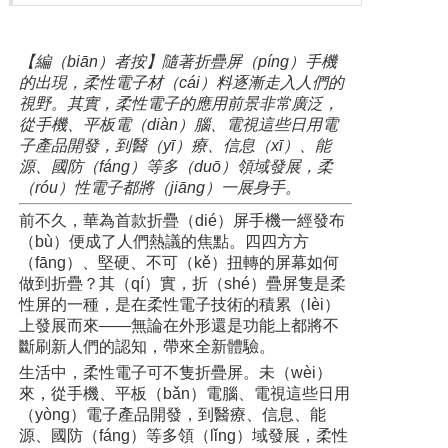
【編（biān）者按】隨著折疊屏（píng）手機
的出現，柔性電子材（cái）料逐漸走入人們的
視野。其實，柔性電子的應用前景非常廣泛，
從手機、平板電（diàn）腦、電視這些日用電
子產品開發，到醫（yī）療、信息（xī）、能
源、國防（fáng）等多（duō）領域發展，柔
（róu）性電子都將（jiāng）一展身手。
前不久，華為首款折疊（dié）屏手機一經發布
（bù）便成了人們熱議的焦點。四四方方
（fāng）、堅硬、不可（kě）扭轉的屏幕如何
做到折疊？其（qí）實，折（shé）疊屏隻是柔
性屏的一種，是在柔性電子技術的積累（lèi）
上發展而來——無論在外形還是功能上都將不
斷刷新人們的認知，帶來全新體驗。
生活中，柔性電子可不隻折疊屏。未（wèi）
來，從手機、平板（bǎn）電腦、電視這些日用
（yòng）電子產品開發，到醫療、信息、能
源、國防（fáng）等多領（lǐng）域發展，柔性