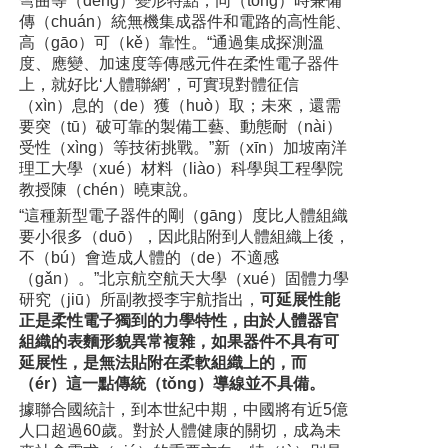
彎曲等（děng）變形特點，同（tóng）時兼備
傳（chuán）統無機集成器件和電路的高性能、
高（gāo）可（kě）靠性。“通過集成探測溫
度、應變、加速度等傳感元件在柔性電子器件
上，就好比‘人體聯網’，可實現對體征信
（xìn）息的（de）獲（huò）取；未來，還需
要突（tū）破可靠的製備工藝、動態耐（nài）
受性（xìng）等技術挑戰。”新（xīn）加坡南洋
理工大學（xué）材料（liào）科學與工程學院
教授陳（chén）曉東說。
“這種新型電子器件的剛（gāng）度比人體組織
要小很多（duō），因此貼附到人體組織上後，
不（bú）會造成人體的（de）不適感
（gǎn）。”北京航空航天大學（xué）固體力學
研究（jiū）所副教授李宇航指出，
可延展性能
正是柔性電子獨到的力學特性，由於人體器官
組織的表麵形貌異常複雜，如果器件不具有可
延展性，是無法貼附在柔軟組織上的，而
（ér）這一點傳統（tǒng）導線並不具備。
據聯合國統計，到本世紀中期，中國將有近5億
人口超過60歲。對於人體健康的關切，成為未