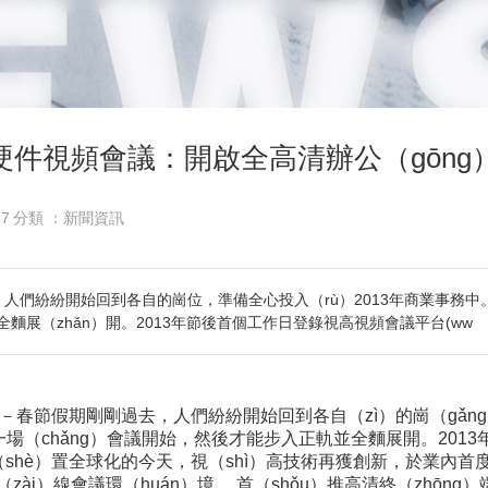
硬件視頻會議：開啟全高清辦公（gōng
57
分類 ：新聞資訊
剛過去，人們紛紛開始回到各自的崗位，準備全心投入（rù）2013年商業事務
麵展（zhǎn）開。2013年節後首個工作日登錄視高視頻會議平台(ww
（xùn）)－－春節假期剛剛過去，人們紛紛開始回到各自（zì）的崗（
場（chǎng）會議開始，然後才能步入正軌並全麵展開。2013
業機構設（shè）置全球化的今天，視（shì）高技術再獲創新，於業
zài）線會議環（huán）境。 首（shǒu）推高清終（zhōng