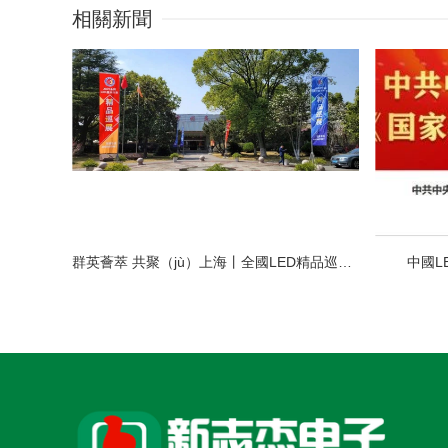
相關新聞
群英薈萃 共聚（jù）上海丨全國LED精品巡展攜手共謀行業發展大計
中國L