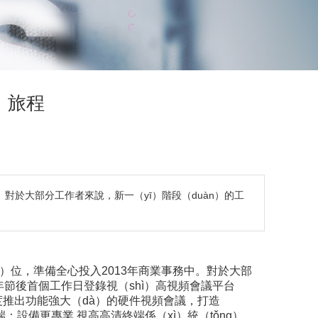
）旅程
中。對於大部分工作者來說，新一（yī）階段（duàn）的工
gǎng）位，準備全心投入2013年商業事務中。對於大部
年節後首個工作日登錄視（shì）高視頻會議平台
內首度推出功能強大（dà）的硬件視頻會議，打造
）端：設備更專業 視高高清終端係（xì）統（tǒng），