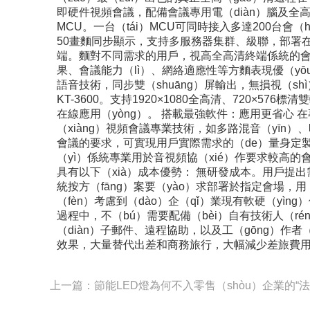
即硬件視頻會議，配備會議專用電（diàn）腦及全
MCU。一台（tái）MCU可同時接入多達200台會
50畫麵同步顯示，支持多服務器集群、級聯，部署
端。麵對不同需求的用戶，視高全高清終端係統的會場、
果、會議能力（lì）、網絡適應性等方麵表現優（yōu）異
語音技術，同步雙（shuāng）屏輸出，無損視（s
KT-3600。支持1920×1080全高清、720×
在線應用（yòng）。 搭載最強軟件：應用更省心 在
（xiàng）視頻會議專業技術，如多路混音（yīn）
會議的要求，可實現用戶實際需求的（de）量身定製，
（yì）係統專業用於音視頻協（xié）作要求較高
具有以下（xià）成本優勢： 無研發成本。用戶提出
統按方（fāng）案要（yào）求部署於指定會場，用
（fèn）考慮到（dào）企（qǐ）業現有軟硬（yì
過程中，不（bú）需要配備（bèi）自有技術人（ré
（diàn）子郵件、遠程協助，以及工（gōng）作者
效果，大量替代出差和商務旅行，大幅減少差旅費用（
上一篇：節能LED燈為何不入零售（shòu）企業的“法