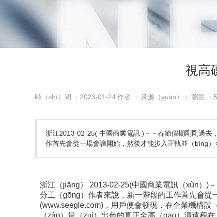
視高
時（shí）間 ：2023-01-24
作者 ：
來源（yuán）：
瀏覽 ：
浙江2013-02-25( 中國商業電訊 )－－春節假期剛
作首先會從一場會議開始，然後才能步入正軌並（bìng）全
浙江（jiāng） 2013-02-25(中國商業電訊
分工（gōng）作者來說，新一階段的工作首先會從一
(www.seegle.com)，用戶便會發現，在企
（zào）最（zuì）出色的真正全高（gāo）清遠程在（