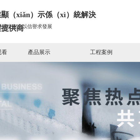
顯（xiǎn）示係（xì）統解決
量求生存，以信譽求發展
案提供商
观看
產品展示
工程案例