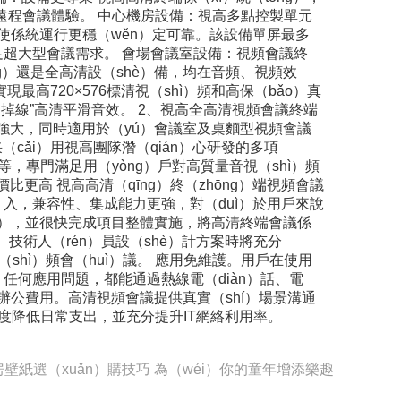
美遠程會議體驗。 中心機房設備：視高多點控製單元
力，使係統運行更穩（wěn）定可靠。該設備單屏最多
超大型會議需求。 會場會議室設備：視頻會議終
ng）還是全高清設（shè）備，均在音頻、視頻效
現最高720×576標清視（shì）頻和高保（bǎo）真
不掉線”高清平滑音效。 2、視高全高清視頻會議終端
果，功能強大，同時適用於（yú）會議室及桌麵型視頻會議
（cǎi）用視高團隊潛（qián）心研發的多項
等，專門滿足用（yòng）戶對高質量音視（shì）頻
更高 視高高清（qīng）終（zhōng）端視頻會議
）入，兼容性、集成能力更強，對（duì）於用戶來說
（àn），並很快完成項目整體實施，將高清終端會議係
。技術人（rén）員設（shè）計方案時將充分
shì）頻會（huì）議。 應用免維護。用戶在使用
成，任何應用問題，都能通過熱線電（diàn）話、電
議、辦公費用。高清視頻會議提供真實（shí）場景溝通
限度降低日常支出，並充分提升IT網絡利用率。
房壁紙選（xuǎn）購技巧 為（wéi）你的童年增添樂趣