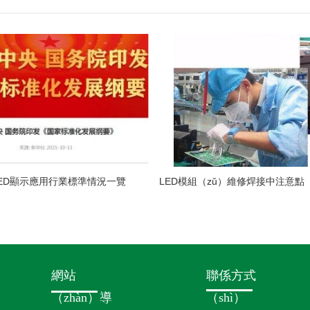
ED顯示應用行業標準情況一覽
網站
聯係方式
（zhàn）導
（shì）