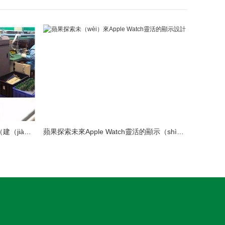
LED模組（zǔ）維修焊接中注意點（建（jiàn）議收藏）
蘋果探索未來Apple Watch靈活的顯示（shì）設計