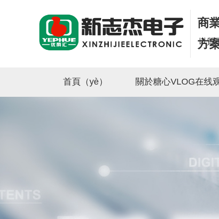
商業
以質
方
首頁（yè）
關於糖心VLOG在线