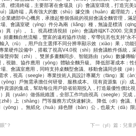
高清、標清終端，主要部署在會場及（jí）會議室環境，打造完
（huì）議終端，具有強大的數（shù）據交換（huàn）處理能
在企業總部中心機房，承擔起整個係統的視頻會議全麵管理，滿足
會議室硬（yìng）件分為兩（liǎng）種，無論是標清（qī
（yì）。 1、視高標清視頻（pín）會議終端KT-2000. 完美實
hì）頻畫麵自然流暢，豐富的遠程協作功能，窄帶抗丟包支持“永
576標清雙輸入（rù），用戶自主選擇不同分辨率顯示效（xiào）
專業硬件設備中，搭載了視高V4.0視（shì）頻會議軟件係統，采
、噪聲抑製（zhì）、雙屏多畫麵同步、智能路由（yóu）數據傳輸
視聽、協作應用（yòng）體驗全麵升級。 降低部署成本：性價比
的會場、會議室應用，同時支持桌麵型會議、移動會議同步接（jiē
需求，視高（seegle）專業技術人員設計專屬方（fāng）案
（yòng）戶無需承擔任何研發、服務成本。 現有資源集（jí）成
ng）件資源的集成，幫助每位用戶節省前期投入，打造最優性價比視（
n）員（yuán）做係統維護，全部工作均由視高（seegle）完
（zhě）上（shàng）門等服務方式快速解決。 降低（dī）會
yòng）。無紙化（huà）綠色辦（bàn）公，也最大（dà）
眼”？
下一（yī）篇：兒童