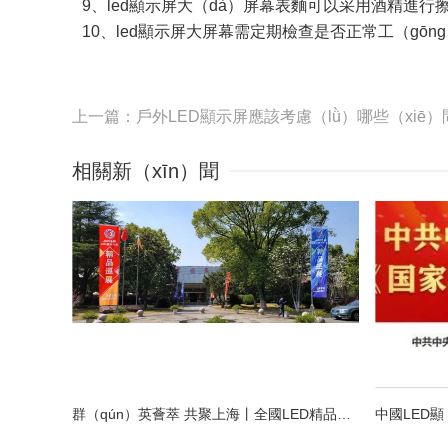
9、led顯示屏大（dà）屏幕表麵可以采用酒精進行
10、led顯示屏大屏幕需定期檢查是否正常工（gō
上一篇：戶外LED顯示屏應該考慮（lǜ）哪些（xiē）
相關新（xīn）聞
群（qún）英薈萃 共聚上海丨全國LED精品巡展攜手（shǒu）共謀行業（yè）發展大計