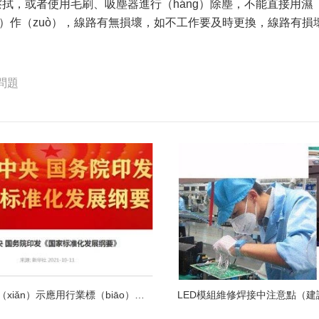
擦拭，或者使用毛刷、吸塵器進行（háng）除塵，不能直接用濕（
ng）作（zuò），線路有無損壞，如不工作要及時更換，線路有損
問題
中國LED顯（xiǎn）示應用行業標（biāo）準情況一覽
LED模組維修焊接中注意點（建