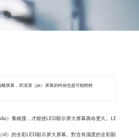
遠離屏幕，而清潔（jié）屏幕的時候也盡可能輕輕
o）養維護，才能使LED顯示屏大屏幕壽命更久。LED全彩顯示屏大
進入你（nǐ）的全彩LED顯示屏大屏幕。對含有濕度的全彩顯示屏