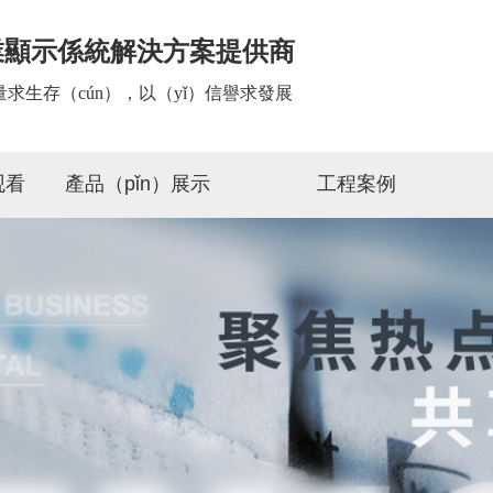
業顯示係統解決方案提供商
量求生存（cún），以（yǐ）信譽求發展
观看
產品（pǐn）展示
工程案例