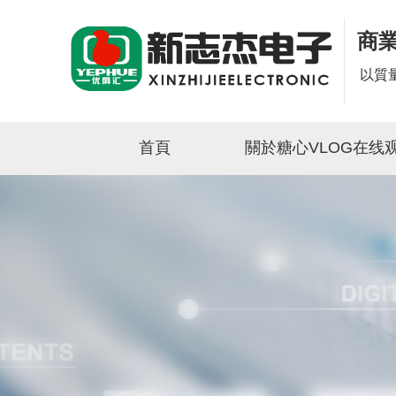
商
以質
首頁
關於糖心VLOG在线