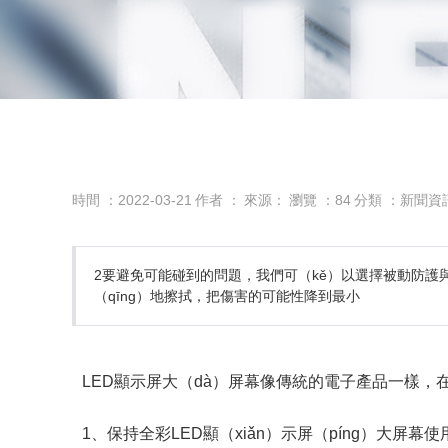
時間 ：2022-03-21
作者 ：
來源：
瀏覽 ：
84
分類 ：新聞資
2要避免可能碰到的問題，我們可（kě）以選擇被動防護與
（qīng）地擦拭，把傷害的可能性降到最小
LED顯示屏大（dà）屏幕像傳統的電子產品一樣，在
1、保持全彩LED顯（xiǎn）示屏（píng）