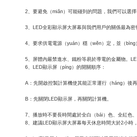
2、要避免（miǎn）可能碰到的問題，我們可以選
3、LED全彩顯示屏大屏幕與我們用戶的關係最為密切
4、要求供電電源（yuán）穩（wěn）定，並（bì
5、屏體內嚴禁進水、鐵粉等易於導電的金屬物。LED
6、LED顯示屏（píng）的開關順序：
A：先開啟控製計算機使其能正常運行（háng）後
B：先關閉LED顯示屏，再關閉計算機。
7、播放時不要長時間處於全白（bái）色、全紅
8、建議LED顯示屏大屏幕每天休息時間大於2小時