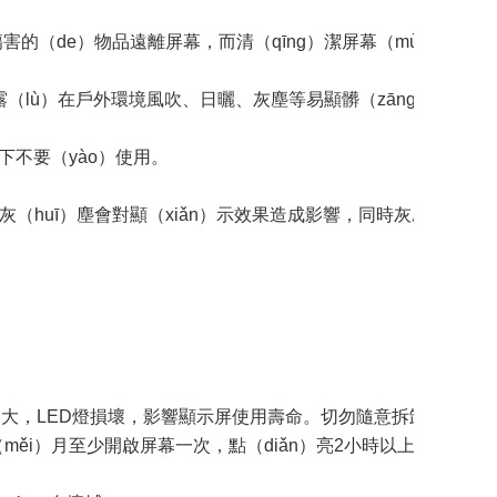
傷害的（de）物品遠離屏幕，而清（qīng）潔屏幕（mù）的
lù）在戶外環境風吹、日曬、灰塵等易顯髒（zāng），一段時（
氣下不要（yào）使用。
灰（huī）塵會對顯（xiǎn）示效果造成影響，同時灰塵過多
過大，LED燈損壞，影響顯示屏使用壽命。切勿隨意拆卸、拚接
ěi）月至少開啟屏幕一次，點（diǎn）亮2小時以上。