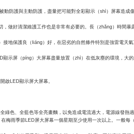
擇被動防護與主動防護，盡量把可能對全彩顯示（shì）屏幕造成
，做好清潔維護工作也是非常有必要的。長（zhǎng）時間暴露（
ng）接地保護良（liáng）好，在惡劣的自然條件特別是強雷電天
顯示屏（píng）大屏幕盡量放置（zhì）在低灰塵的環境，大的
再開啟LED顯示屏大屏幕。
色、全綠色、全藍色等全亮畫麵，以免造成電流過大，電源線發熱
，在梅雨季節LED屏大屏幕一個星期至少使用一次以上。一般每（m