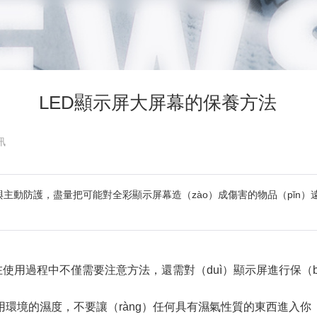
LED顯示屏大屏幕的保養方法
訊
主動防護，盡量把可能對全彩顯示屏幕造（zào）成傷害的物品（pǐn）
使用過程中不僅需要注意方法，還需對（duì）顯示屏進行保（bǎ
大屏幕使用環境的濕度，不要讓（ràng）任何具有濕氣性質的東西