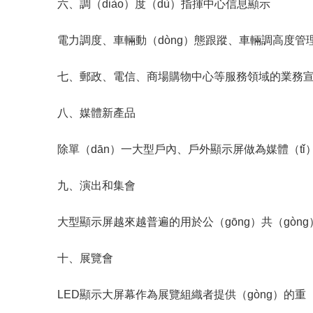
六、調（diào）度（dù）指揮中心信息顯示
電力調度、車輛動（dòng）態跟蹤、車輛調高度管理
七、郵政、電信、商場購物中心等服務領域的業務
八、媒體新產品
除單（dān）一大型戶內、戶外顯示屏做為媒體（tǐ）
九、演出和集會
大型顯示屏越來越普遍的用於公（gōng）共（gòn
十、展覽會
LED顯示大屏幕作為展覽組織者提供（gòng）的重