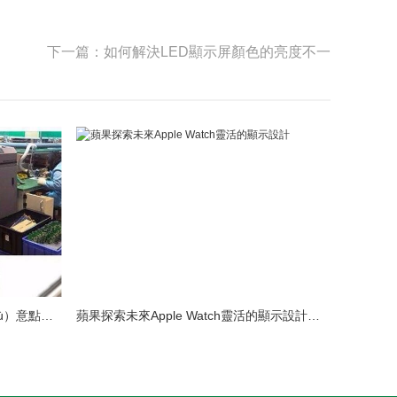
下一篇：如何解決LED顯示屏顏色的亮度不一
LED模組維修（xiū）焊接中注（zhù）意點（diǎn）（建議收藏）
蘋果探索未來Apple Watch靈活的顯示設計（jì）