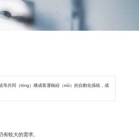
係統等共同（tóng）構成客運樞紐（niǔ）的自動化係統，成
n）仍有較大的需求。