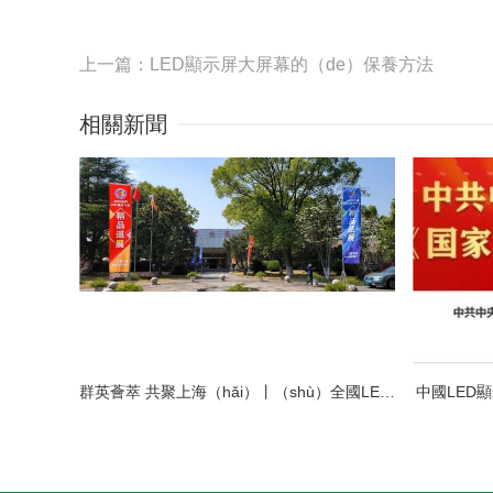
上一篇：LED顯示屏大屏幕的（de）保養方法
相關新聞
群英薈萃 共聚上海（hǎi）丨（shù）全國LED精品（pǐn）巡展（zhǎn）攜手共謀行業發展大計
中國LED