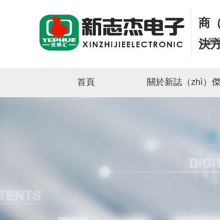
商（
以質
決方
首頁
關於新誌（zhì）