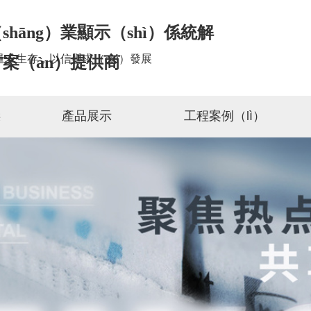
shāng）業顯示（shì）係統解
量求生存，以信譽求（qiú）發展
案（àn）提供商
傑
產品展示
工程案例（lì）