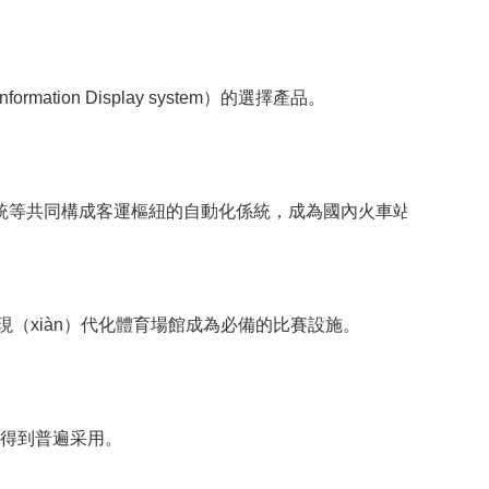
tion Display system）的選擇產品。
ì）統等共同構成客運樞紐的自動化係統，成為國內火車站和港口技
現（xiàn）代化體育場館成為必備的比賽設施。
，得到普遍采用。