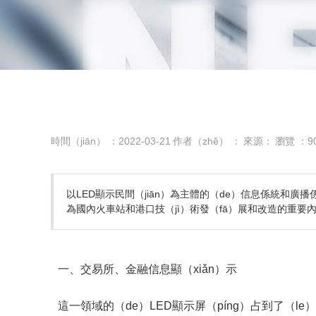
時間（jiān） ：2022-03-21
作者（zhě） ：
來源：
瀏覽 ：
9
以LED顯示民間（jiān）為主體的（de）信息係統和廣播
為國內火車站和港口技（jì）術發（fā）展和改造的重要
一、交易所、金融信息顯（xiǎn）示
這一領域的（de）LED顯示屏（píng）占到了（l