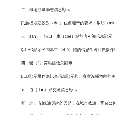
二、機場航班動態信息顯示
民航機場建設對（duì）住處顯示的要求非常明（míng）確，L
三（sān）、港口、車（chē）站旅客引導信息顯示
以LED顯示民間為主（zhǔ）體的信息係統和廣
四、體（tǐ）育場館信息顯示
LED顯示屏作為比賽信息顯示和比賽實況播放的的主要
五、道（dào）路交通信息顯示
智（zhì）能效通係統的興起，在城市效通、高速公