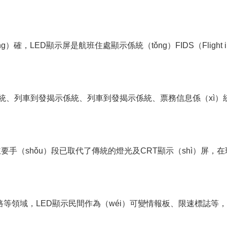
ED顯示屏是航班住處顯示係統（tǒng）FIDS（Flight informa
播係統、列車到發揭示係統、列車到發揭示係統、票務信息係（x
手（shǒu）段已取代了傳統的燈光及CRT顯示（shì）屏，在
路等領域，LED顯示民間作為（wéi）可變情報板、限速標誌等