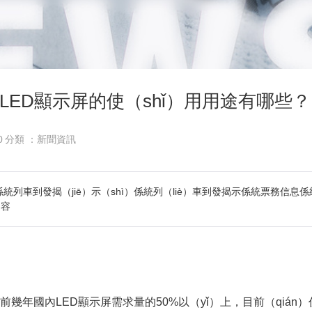
LED顯示屏的使（shǐ）用用途有哪些？
0
分類 ：新聞資訊
係統列車到發揭（jiē）示（shì）係統列（liè）車到發揭示係統票務信息
內容
e）前幾年國內LED顯示屏需求量的50%以（yǐ）上，目前（qiá