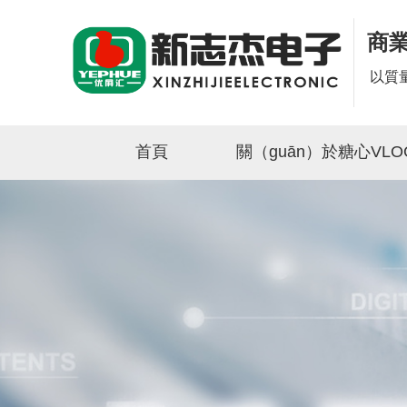
商
以質量
首頁
關（guān）於糖心VL