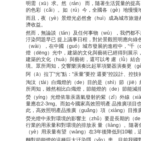
明需（xū）求。然（rán） 而，隨著生活質量的提高
的色彩（cǎi）。如（rú）今，全國各（gè）地慢
而且，夜（yè）景燈光必然會（huì）成為城市旅遊產
濟收益。
然而，無論談（tán）及任何事物（wù），我們都
汙染問題早已 提上議事日程，對於景觀照明應向綠色
（wài），在中國（guó）城市發展的進程中，“千（
燈（dēng）光中，建築的文化與藝術已經得到展示
建築的文化（huà）與藝術，還可以考 慮（lǜ）結合
境。眾所周知，交響樂演奏比起單項樂器演奏更（gèn
阿（ā）拉丁“光”點：“汞量”要控 還要“控設計、控技
淘汰（tài）白熾燈的（de）目的是（shì）節（j
所周知，雖然相比白熾燈，節能燈的（de）節能減排
熒（yíng）光燈依靠汞蒸氣發射的紫（zǐ）外線（x
量應在2-3mg。而如今國家高效照明產 品推廣項目也（
此，高效照明產品推廣（guǎng）項（xiàng）目
熒光燈中汞對環境的影響主（zhǔ）要是長期的（de
行業的用汞量和對環境的排放汞 量（liàng）。隨
（yè）用汞量有望（wàng）在3年後降低到10噸
麵對節能燈的這種巨大汙染隱（yǐn）患，目前我國對廢