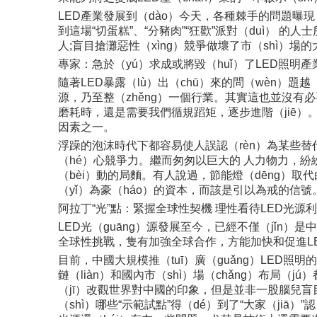
LED產業發展到（dào）今天，各種棘手的問題曝現，其
到這場“切蛋糕”、“分豬肉”“狂歡”派對（duì） 
人;盲目搶灘惡性（xìng）競爭做壞了市（shì）場
專家：急於（yú）求成或將毀（huǐ）了LED照明產
隨著LED暴露（lù）出（chū）來的問（wèn）題越
源，乃至整（zhěng）一個行業。其實這也並沒有必
磨耗時，還是需要我們循規蹈矩，逐步進階（jiē）。
因素之一。
浮躁的泡沫時代下都容易使人誤認（rèn）為某些替代
（hé）心競爭力。繼而匆匆以巨大的 人力物力，紛紛
（bèi）動的局麵。有人說過，節能燈（dēng）取
（yǐ）為豪（háo）的資本，而該是引以為戒的信號
阿拉丁“光”點：緊握全球性契機 理性看待LED光源
LED光（guāng）源發展至今，已經不僅（jǐn）是
全球性挑戰，隻有加強全球合作，方能加快和促進LED
目前，中國大規模推（tuī）廣（guǎng）LED照
鏈（liàn）和國內市（shì）場（chǎng）布局（
（jī）改觀世界對中國的印象，但是並非一股腦兒盲目
（shì）哪些“示範試點”得（dé）到了“大家（jiā