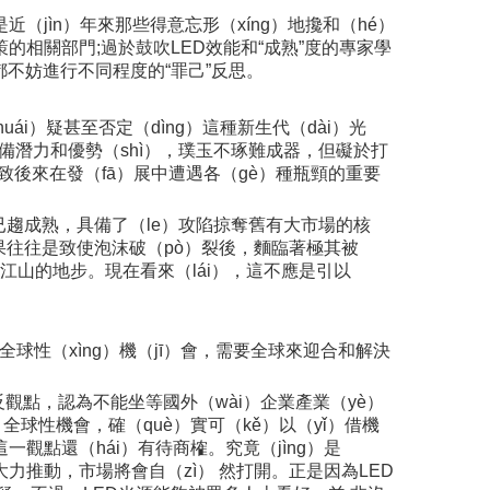
是近（jìn）年來那些得意忘形（xíng）地攙和（hé）
政策的相關部門;過於鼓吹LED效能和“成熟”度的專家學
，都不妨進行不同程度的“罪己”反思。
ái）疑甚至否定（dìng）這種新生代（dài）光
具備潛力和優勢（shì），璞玉不琢難成器，但礙於打
導致後來在發（fā）展中遭遇各（gè）種瓶頸的重要
）已趨成熟，具備了（le）攻陷掠奪舊有大市場的核
結果往往是致使泡沫破（pò）裂後，麵臨著極其被
分江山的地步。現在看來（lái），這不應是引以
）全球性（xìng）機（jī）會，需要全球來迎合和解決
相反觀點，認為不能坐等國外（wài）企業產業（yè）
ì）全球性機會，確（què）實可（kě）以（yǐ）借機
觀點還（hái）有待商榷。究竟（jìng）是
府大力推動，市場將會自（zì） 然打開。正是因為LED