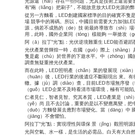
光源還（hái）存在一些問題，尤其是技術上還需要進
有“兩（liǎng）把刷子”，不能故意放大LED光源
從另一方麵看，LED創建國家標準的目的確實不隻是
場 競爭中的籌碼。所以，中國目前需要大力加強LED
源，倘若不成熟的（de）技 術最終導致市（shì）
用，此時，國外企業同（tóng）樣能夠 一舉搶攻（
阿（ā）拉丁“光”點：光伏逆境難重生 LED能否避蹈覆
光伏產業曾輝煌一時，在國（guó）際上（shàn
隻是處（chù）於世界的下遊水平。中（zhōng）國
調查無疑重挫光伏產業。
而在此時，LED照明產（chǎn）業的發展現（xià
（huān）後，LED行業的後遺症不斷顯現出 來。有
轍。據（jù）調（diào）查，目前LED市場無序發
（guǒ）LED企業不及時看清市場環境，極有可能陷
仁者見仁，智者見智。究其本質，LED產業是（sh
（yě）尚 且不去討論，重要的是以不變應萬變，把中
（duō）方麵發展去應對市場變化。當（dāng）中 
（jiāng）不會懼怕。
阿拉丁“光”點：實現理性與環保 景（jǐng）觀照明源於
光與空氣、水一樣，是生活的必需品。白天有大自然的太