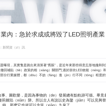
業內：急於求成或將毀了LED照明產業
 ：新聞資（zī）訊
）題曝現，其實隻是跳出來清算著“舊賬”，是近年來那些得意忘形地攙和到這場“切
回補貼（tiē）政策的相（xiàng）關部門;過於鼓吹LED效能（néng）
行業媒體，都（dōu）不妨（fáng）進（jìn）行不同（tóng）程度的“
聽故事、圖歡樂，是因為事物的（de）發展總有點軌跡可循。畢竟老
荊棘陷（xiàn）阱。所以古人有說以史為鑒（jiàn）可以見興替
ì）錄，那麽它也就可以含笑（xiào）九泉了。