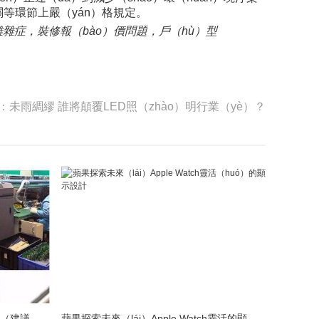
把關等環節上嚴（yán）格規定。
難雜症，裝修報（bào）價問題，戶（hù）型
：未雨綢繆 誰將顛覆LED照（zhào）明行業（yè）？
LED模組維修焊接中注（zhù）意點（建議收藏）
蘋果探索未來（lái）Apple Watch靈活的顯（xiǎn）示設計