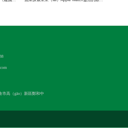
88
com
倉市高（gāo）新區鄭和中
141號