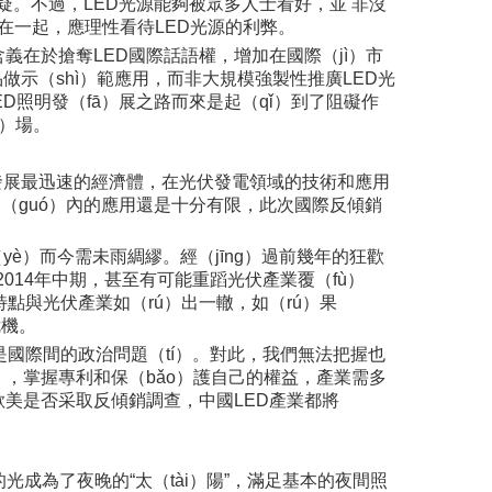
質疑。不過，LED光源能夠被眾多人士看好，並 非沒
強扯在一起，應理性看待LED光源的利弊。
義在於搶奪LED國際話語權，增加在國際（jì）市
做示（shì）範應用，而非大規模強製性推廣LED光
D照明發（fā）展之路而來是起（qǐ）到了阻礙作
à）場。
濟發展最迅速的經濟體，在光伏發電領域的技術和應用
，國（guó）內的應用還是十分有限，此次國際反傾銷
（yè）而今需未雨綢繆。經（jīng）過前幾年的狂歡
2014年中期，甚至有可能重蹈光伏產業覆（fù）
的特點與光伏產業如（rú）出一轍，如（rú）果
危機。
是國際間的政治問題（tí）。對此，我們無法把握也
g），掌握專利和保（bǎo）護自己的權益，產業需多
n）歐美是否采取反傾銷調查，中國LED產業都將
光成為了夜晚的“太（tài）陽”，滿足基本的夜間照