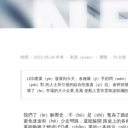
時間 ：2022-05-24
作者 ：
來源（yuán）：
瀏覽 ：
70
分類
LED產業（yè）發展到今天，各種棘（jí）手的問（wèn
（pài）對 的人士所引發的綜合性後遺（yí）症。倉猝頒發撤
壞了（le）市場的大小企業;見風 使舵人雲亦雲推波助瀾的部分
我們了（le）解曆史，不（bú）是（shì）隻為了
避免迷途和（hé）少走彎路，還能躲開 路途上的各種
果能夠將之變成LED產（chǎn）業的一本啟示（sh