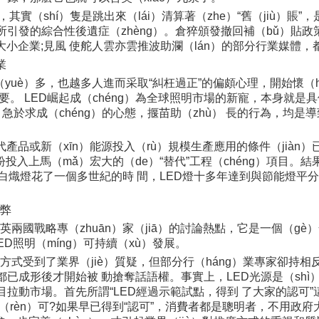
實（shí）隻是跳出來（lái）清算著（zhe）“舊（jiù）賬”，
的人士所引發的綜合性後遺症（zhèng）。倉猝頒發撤回補（bǔ）貼
的大小企業;見風 使舵人雲亦雲推波助瀾（lán）的部分行業媒體
業
（yuè）多，也越多人進而采取“糾枉過正”的偏頗心理，開始懷（hu
要。 LED崛起成（chéng）為全球照明市場的新寵，本身就是
急於求成（chéng）的心態，揠苗助（zhù） 長的行為，均是
產品或新（xīn）能源投入（rù）規模生產應用的條件（jiàn
投入上馬（mǎ）宏大的（de）“替代”工程（chéng）項目。
代白熾燈花了一個多世紀的時 間，LED燈十多年達到與節能燈平
。
利弊
中英兩國戰略專（zhuān）家（jiā）的討論熱點，它是一個（gè
照明（míng）可持續（xù）發展。
明的方式受到了業界（jiè）質疑，但部分行（háng）業專家卻持
jú）都已成形後才開始被 動搶奪話語權。事實上，LED光源是（sh
拉動市場。首先所謂“LED經過示範試點，得到 了大家的認可”這一
）”認（rèn）可?如果早已得到“認可”，消費者都是聰明者，不用政