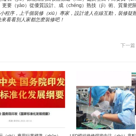
，更要（yào）從優質設計、成（chéng）熟技（jì）術、質量
論壇小程序，上千個裝修（xiū）專家，設計達人在線互動，裝修疑
，快來看看別人家都怎麽裝修吧！
下一篇
中國LED顯示（shì）應用行業標準（zhǔn）情況一覽（lǎn）