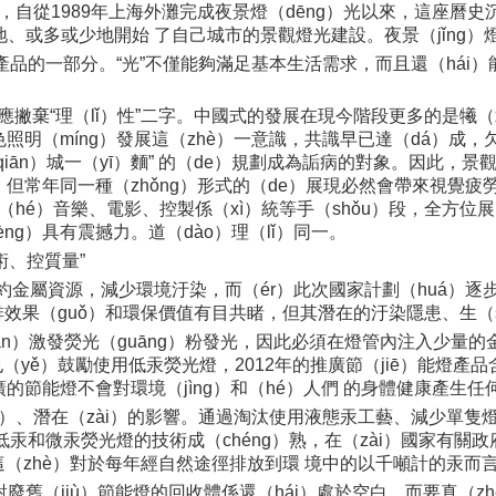
，自從1989年上海外灘完成夜景燈（dēng）光以來，這座曆史沉
慢地、或多或少地開始 了自己城市的景觀燈光建設。夜景（jǐng
品的一部分。“光”不僅能夠滿足基本生活需求，而且還（hái）能帶來
不應撇棄“理（lǐ）性”二字。中國式的發展在現今階段更多的是犧
照明（míng）發展這（zhè）一意識，共識早已達（dá）成，
qiān）城一（yī）麵” 的（de）規劃成為詬病的對象。因此，
，但常年同一種（zhǒng）形式的（de）展現必然會帶來視覺疲
（hé）音樂、電影、控製係（xì）統等手（shǒu）段，全方位展
g）具有震撼力。道（dào）理（lǐ）同一。
術、控質量”
iē）約金屬資源，減少環境汙染，而（ér）此次國家計劃（huá）
效果（guǒ）和環保價值有目共睹，但其潛在的汙染隱患、生（s
iàn）激發熒光（guāng）粉發光，因此必須在燈管內注入少量的
yě）鼓勵使用低汞熒光燈，2012年的推廣節（jiē）能燈產品含汞
推廣的節能燈不會對環境（jìng）和（hé）人們 的身體健康產生
）、潛在（zài）的影響。通過淘汰使用液態汞工藝、減少單隻燈（
著低汞和微汞熒光燈的技術成（chéng）熟，在（zài）國家有
，這（zhè）對於每年經自然途徑排放到環 境中的以千噸計的汞
舊（jiù）節能燈的回收體係還（hái）處於空白，而要真（zhē