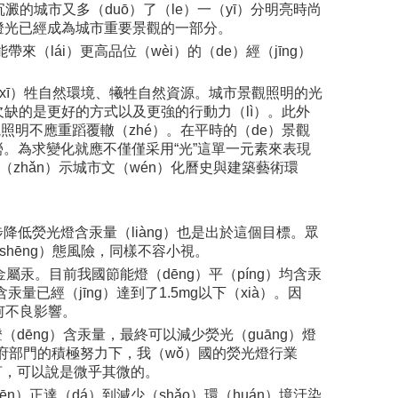
澱的城市又多（duō）了（le）一（yī）分明亮時尚
）燈光已經成為城市重要景觀的一部分。
（lái）更高品位（wèi）的（de）經（jīng）
（xī）牲自然環境、犧牲自然資源。城市景觀照明的光
欠缺的是更好的方式以及更強的行動力（lì）。此外
景觀照明不應重蹈覆轍（zhé）。在平時的（de）景觀
勞。為求變化就應不僅僅采用“光”這單一元素來表現
（zhǎn）示城市文（wén）化曆史與建築藝術環
逐步降低熒光燈含汞量（liàng）也是出於這個目標。眾
hēng）態風險，同樣不容小視。
金屬汞。目前我國節能燈（dēng）平（píng）均含汞
量已經（jīng）達到了1.5mg以下（xià）。因
任何不良影響。
dēng）含汞量，最終可以減少熒光（guāng）燈
關政府部門的積極努力下，我（wǒ）國的熒光燈行業
而言，可以說是微乎其微的。
n）正達（dá）到減少（shǎo）環（huán）境汙染