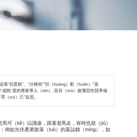
蛋糕”、“分豬肉”“狂（kuáng）歡（huān）”派
和“成熟”度的專家學人（rén）;盲目（mù）搶灘惡性競爭做
罪（zuì）己”反思。
馬可（kě）以識途，跟著老馬走，有時也就（jiù）
：例如光伏產業敗落（luò）的墓誌銘（míng），如