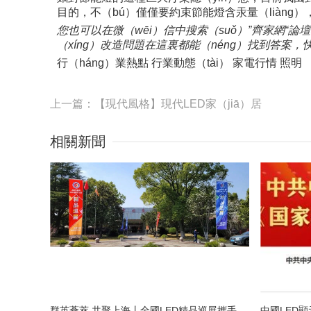
目的，不（bú）僅僅要約束節能燈含汞量（liàng）
您也可以在微（wēi）信中搜索（suǒ）”齊家網“
（xíng）改造問題在這裏都能（néng）找到答案
行（háng）業熱點 行業動態（tài） 家電行情 照明
上一篇：【現代風格】現代LED家（jiā）居
相關新聞
群英薈萃 共聚上海丨全國LED精品巡展攜手（shǒu）共（gòng）謀行業發展大計