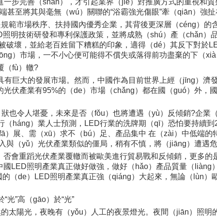
一步完善（shàn），才引起業界（jiè）對推廣方式的重視和
的弊端甚至將其與毫無（wú）關聯的“浴霸強光傷眼”牽（qiān）
規範市場秩序、扶持國內優秀企業，其背後更深層（céng）的含
照明技術研發和專利保護政策，並將成熟（shú）產（chǎn）品
場被破壞，並給老百姓留下糟糕的印象，適得（dé）其反下對於LE
gōng）市場，一不小心便可能得不償失或落得前功盡棄的下（xi
（fù）轍?
g）具有巨大的發展市場。然而，中國作為目前世界上經（jīng）
的光伏產業有95%的（de）市場（chǎng）都在國（guó）外
n）狀也令人堪憂，未來是否（fǒu）也將遭遇（yù）反傾銷?企業
行（háng）業人士預測，LED行業的洗牌期（qī）恐怕要持續到
（fā）展、需（xū）求不（bú）足、產品集中 在（zài）中低端
入與（yǔ）光伏產業類似的僵局，稍有不慎，將（jiāng）遭遇
ì）否會重蹈光伏產業覆轍而被歐美進行貿易戰和反傾銷，更多的
國LED照明產業真正做好做強，做好（hǎo）產品質量（liàn
國的（de）LED照明產業真正強（qiáng）大起來，無論（lù
“光”高（gāo）於“光”
陽光，夜晚有（yǒu）人工的夜景燈光。夜間（jiān）照明的