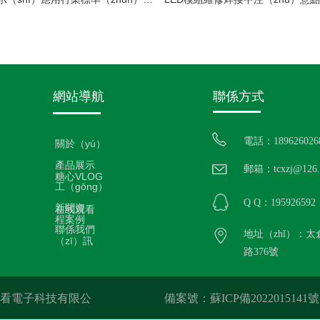
網站導航
聯係方式
電話：189626026
關於（yú）
產品展示
郵箱：tcxzj@126.
糖心VLOG
工（gōng）
Q Q：195926592
新聞資
在线观看
程案例
聯係我們
地址（zhǐ）：太
（zī）訊
路376號
线观看電子科技有限公
備案號：蘇ICP備2022015