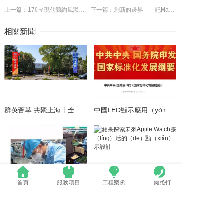
上一篇：170㎡現代簡約風黑白灰設計 打造高級時尚（shàng）空間！
下一篇：創新的邊界——記Mad Catz的倒閉
相關新聞
群英薈萃 共聚上海丨全國LED精品巡展攜手共謀行（háng）業發展大計
中國LED顯示應用（yòng）行業標準情況一覽
首頁
服務項目
工程案例
一鍵撥打
LED模組（zǔ）維修焊接中（zhōng）注意（yì）點（建議（yì）收藏）
蘋果探（tàn）索未來Apple Watch靈活的顯（xiǎn）示設計