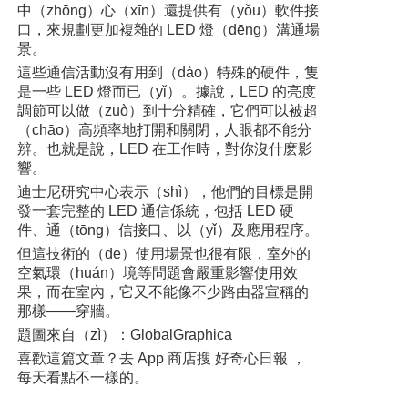
中（zhōng）心（xīn）還提供有（yǒu）軟件接
口，來規劃更加複雜的 LED 燈（dēng）溝通場
景。
這些通信活動沒有用到（dào）特殊的硬件，隻
是一些 LED 燈而已（yǐ）。據說，LED 的亮度
調節可以做（zuò）到十分精確，它們可以被超
（chāo）高頻率地打開和關閉，人眼都不能分
辨。也就是說，LED 在工作時，對你沒什麽影
響。
迪士尼研究中心表示（shì），他們的目標是開
發一套完整的 LED 通信係統，包括 LED 硬
件、通（tōng）信接口、以（yǐ）及應用程序。
但這技術的（de）使用場景也很有限，室外的
空氣環（huán）境等問題會嚴重影響使用效
果，而在室內，它又不能像不少路由器宣稱的
那樣——穿牆。
題圖來自（zì）：GlobalGraphica
喜歡這篇文章？去 App 商店搜 好奇心日報 ，
每天看點不一樣的。