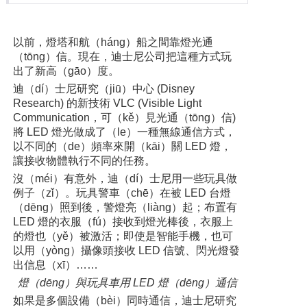
以前，燈塔和航（háng）船之間靠燈光通
（tōng）信。現在，迪士尼公司把這種方式玩
出了新高（gāo）度。
迪（dí）士尼研究（jiū）中心 (Disney
Research) 的新技術 VLC (Visible Light
Communication，可（kě）見光通（tōng）信)
將 LED 燈光做成了（le）一種無線通信方式，
以不同的（de）頻率來開（kāi）關 LED 燈，
讓接收物體執行不同的任務。
沒（méi）有意外，迪（dí）士尼用一些玩具做
例子（zǐ）。玩具警車（chē）在被 LED 台燈
（dēng）照到後，警燈亮（liàng）起；布置有
LED 燈的衣服（fú）接收到燈光棒後，衣服上
的燈也（yě）被激活；即使是智能手機，也可
以用（yòng）攝像頭接收 LED 信號、閃光燈發
出信息（xī）……
燈（dēng）與玩具車用 LED 燈（dēng）通信
如果是多個設備（bèi）同時通信，迪士尼研究