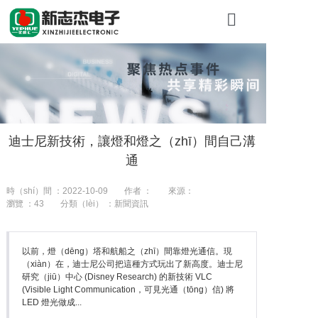
首頁
關於糖心VLOG
產品展示
迪士尼新技術，讓燈和燈之（zhī）間自己溝
工程（chéng
通
新聞資訊（xù
時（shí）間 ：2022-10-09
作者 ：
來源：
瀏覽 ：
43
分類（lèi） ：新聞資訊
聯係我們
以前，燈（dēng）塔和航船之（zhī）間靠燈光通信。現
（xiàn）在，迪士尼公司把這種方式玩出了新高度。迪士尼
研究（jiū）中心 (Disney Research) 的新技術 VLC
(Visible Light Communication，可見光通（tōng）信) 將
LED 燈光做成...